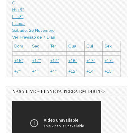
C
H:
+
9°
L:
+
8°
Lisboa
Sábado, 26 Novembro
Ver Previsão de 7 Dias
Dom
Seg
Ter
Qua
Qui
Sex
+
15°
+
17°
+
17°
+
16°
+
17°
+
17°
+
7°
+
4°
+
4°
+
12°
+
14°
+
15°
NASA LIVE – PLANETA TERRA EM DIRETO