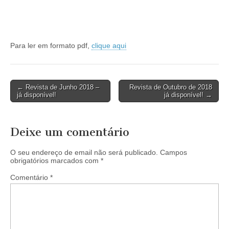
Para ler em formato pdf,
clique aqui
Post
← Revista de Junho 2018 –
Revista de Outubro de 2018
já disponível!
já disponível! →
navigation
Deixe um comentário
O seu endereço de email não será publicado.
Campos
obrigatórios marcados com
*
Comentário
*