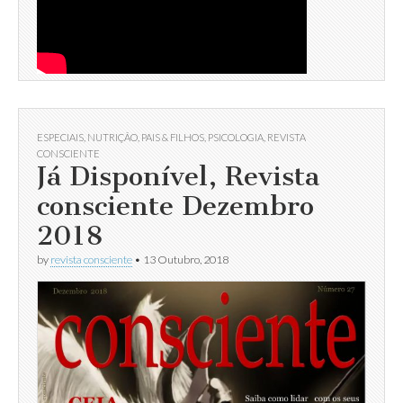
ESPECIAIS
,
NUTRIÇÃO
,
PAIS & FILHOS
,
PSICOLOGIA
,
REVISTA
CONSCIENTE
Já Disponível, Revista
consciente Dezembro
2018
by
revista consciente
•
13 Outubro, 2018