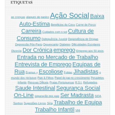
ETIQUETAS
Ação Social
Baixa
as crenças
ataques de panico
Auto-Estima
Beneficios do Coco
Carne de Porco
Carreira
Cultura de
Cuidados com o sol
Consumo
Delinquência Juvenil
Dependência de Drogas
Depressão Pós-Parto
Desencanto
Diabetes
Dificuldades Escolares
Dor Crónica
emprego
Divorcio
Emprego aos 50 anos
Entrada no Mercado de Trabalho
Entrevista de Emprego
Equipas de
Rua
Escoliose
Jihadistas
Eramus +
Fobias
o
mundo dos reclusos
Pais & Filhos
Papel do pai no crescimento
Pesadelos
Infantis
Pessoas Dificeis
Praias Portuguesas
R.S.I.
Refugiados
Saude Intestinal
Segurança Social
On-Line
Ser Madrasta
separação dos pais
SIDA
Trabalho de Equipa
Sonhos
Sugestões-Livros
Síria
Trabalho Infantil
VHI