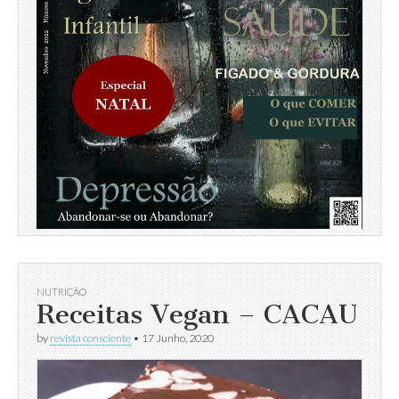
NUTRIÇÃO
Receitas Vegan – CACAU
by
revista consciente
•
17 Junho, 2020