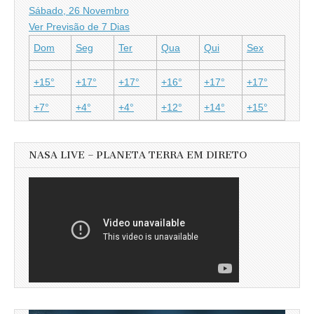
Sábado, 26 Novembro
Ver Previsão de 7 Dias
Dom
Seg
Ter
Qua
Qui
Sex
+
15°
+
17°
+
17°
+
16°
+
17°
+
17°
+
7°
+
4°
+
4°
+
12°
+
14°
+
15°
NASA LIVE – PLANETA TERRA EM DIRETO