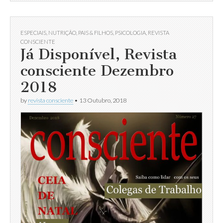
ESPECIAIS
,
NUTRIÇÃO
,
PAIS & FILHOS
,
PSICOLOGIA
,
REVISTA
CONSCIENTE
Já Disponível, Revista
consciente Dezembro
2018
by
revista consciente
•
13 Outubro, 2018