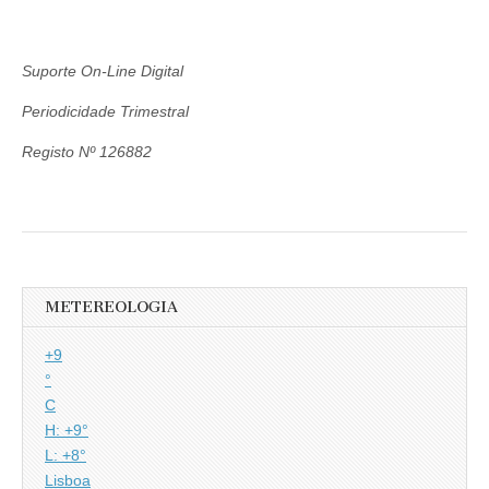
Suporte On-Line Digital
Periodicidade Trimestral
Registo Nº 126882
METEREOLOGIA
+
9
°
C
H:
+
9°
L:
+
8°
Lisboa