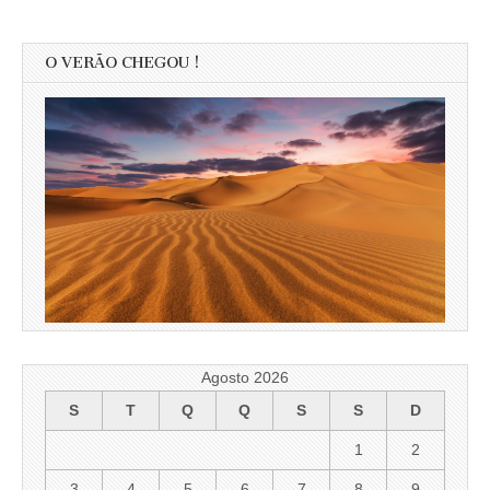
O VERÃO CHEGOU !
Agosto 2026
S
T
Q
Q
S
S
D
1
2
3
4
5
6
7
8
9