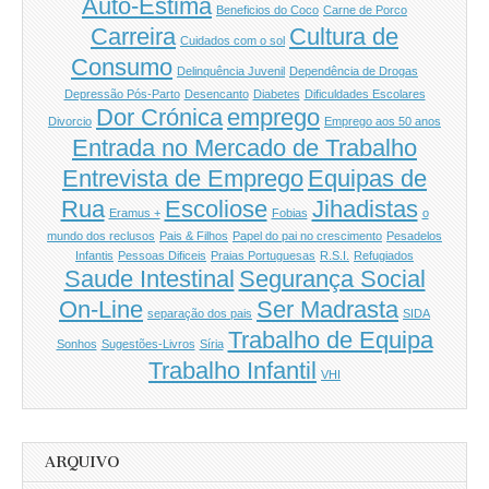
Auto-Estima
Beneficios do Coco
Carne de Porco
Carreira
Cultura de
Cuidados com o sol
Consumo
Delinquência Juvenil
Dependência de Drogas
Depressão Pós-Parto
Desencanto
Diabetes
Dificuldades Escolares
Dor Crónica
emprego
Divorcio
Emprego aos 50 anos
Entrada no Mercado de Trabalho
Entrevista de Emprego
Equipas de
Rua
Escoliose
Jihadistas
Eramus +
Fobias
o
mundo dos reclusos
Pais & Filhos
Papel do pai no crescimento
Pesadelos
Infantis
Pessoas Dificeis
Praias Portuguesas
R.S.I.
Refugiados
Saude Intestinal
Segurança Social
On-Line
Ser Madrasta
separação dos pais
SIDA
Trabalho de Equipa
Sonhos
Sugestões-Livros
Síria
Trabalho Infantil
VHI
ARQUIVO