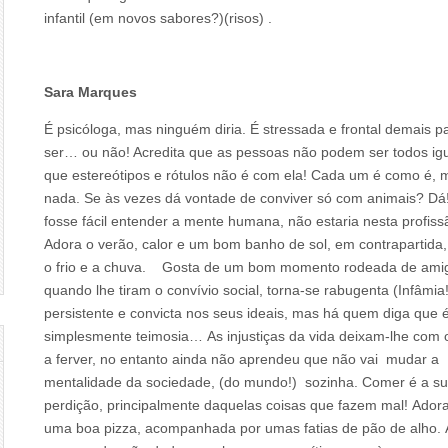
infantil (em novos sabores?)(risos) .
Sara Marques
É psicóloga, mas ninguém diria. É stressada e frontal demais p
ser… ou não! Acredita que as pessoas não podem ser todos igu
que estereótipos e rótulos não é com ela! Cada um é como é, 
nada. Se às vezes dá vontade de conviver só com animais? Dá
fosse fácil entender a mente humana, não estaria nesta profiss
Adora o verão, calor e um bom banho de sol, em contrapartida,
o frio e a chuva. Gosta de um bom momento rodeada de ami
quando lhe tiram o convívio social, torna-se rabugenta (Infâmia!
persistente e convicta nos seus ideais, mas há quem diga que 
simplesmente teimosia… As injustiças da vida deixam-lhe com
a ferver, no entanto ainda não aprendeu que não vai mudar a
mentalidade da sociedade, (do mundo!) sozinha. Comer é a s
perdição, principalmente daquelas coisas que fazem mal! Ador
uma boa pizza, acompanhada por umas fatias de pão de alho.