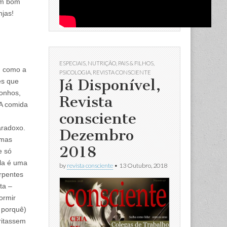
um bom
jas!
ESPECIAIS
,
NUTRIÇÃO
,
PAIS & FILHOS
,
, como a
PSICOLOGIA
,
REVISTA CONSCIENTE
Já Disponível,
es que
sonhos,
Revista
 A comida
consciente
aradoxo.
Dezembro
 mas
2018
e só
Ela é uma
by
revista consciente
•
13 Outubro, 2018
rpentes
ta –
ormir
á porquê)
ritassem