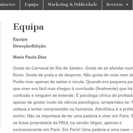
ntactos
Equipa
Marketing & Publicidade
Revistas
Equipa
Equipa
Direcção/Edição
Maria Paula Dias
Gosta do Carnaval do Rio de Janeiro. Gosta de se afundar nu
flores. Gosta de praia e de desporto. Não gosta de uvas nem d
Podia viver apenas de seitan e rúcula. Quando era pequena p
que viver era fácil mas chegou à conclusão (finalmente) que há
confusão e ninguém se entende. É psicóloga clínica de profissã
apesar de gostar muito da ciência psicológica, arrependeu-se.
voltava a tentar compreender os humanos. Astrofísica é a profi
sonho. Não se importava de ter uma padaria e viver em Paris. E
se fosse proprietária da PAUL na versão Vegan, apenas e
exclusivamente em Paris. Em Paris! Uma padaria e uma nave –