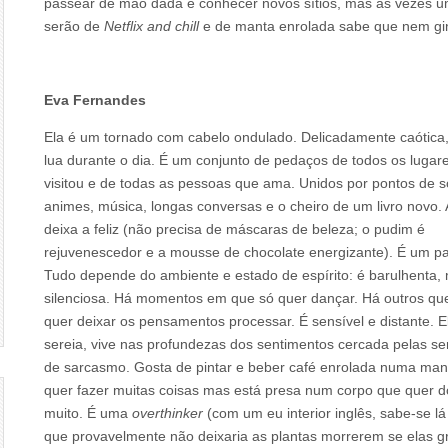
passear de mão dada e conhecer novos sítios, mas às vezes 
serão de
Netflix and chill
e de manta enrolada sabe que nem gin
Eva Fernandes
Ela é um tornado com cabelo ondulado. Delicadamente caótica
lua durante o dia. É um conjunto de pedaços de todos os lugar
visitou e de todas as pessoas que ama. Unidos por pontos de 
animes, música, longas conversas e o cheiro de um livro novo.
deixa a feliz (não precisa de máscaras de beleza; o pudim é
rejuvenescedor e a mousse de chocolate energizante). É um p
Tudo depende do ambiente e estado de espírito: é barulhenta,
silenciosa. Há momentos em que só quer dançar. Há outros qu
quer deixar os pensamentos processar. É sensível e distante. 
sereia, vive nas profundezas dos sentimentos cercada pelas se
de sarcasmo. Gosta de pintar e beber café enrolada numa man
quer fazer muitas coisas mas está presa num corpo que quer d
muito. É uma
overthinker
(com um eu interior inglês, sabe-se l
que provavelmente não deixaria as plantas morrerem se elas g