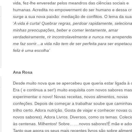
vida, fez-lhe enveredar pelos meandros das ciências sociais e
humanas. Acredita no empowerment do ser humano e dessa c
surge a sua nova paixão: mediação de conflitos. O lema da sua 
‘
A vida é curta! Quebrar regras, perdoar rapidamente, seleciona
minhas preocupações, beber e comer lentamente, amar
verdadeiramente, rir incontrolavelmente e nunca me arrepende
me faz sorrir…a vida não tem de ser perfeita para ser espetacu
feliz é uma escolha’
Ana Rosa
Desde muito nova que se apercebeu que queria estar ligada à 
Era ( e continua a ser!) muito esquisita com novos sabores ma
experimentar o novo! Novas receitas, novos alimentos, novas
confeções. Depois de começar a trabalhar soube que caminha
trilho certo. Adora nutrição. Gosta de viajar e conhecer novas cu
novos sabores). Adora Livros. Diversos, como os temas. Colec
às centenas. Milhentos! Sobre…….novos sabores!É mãe e ador
Tanto que agora os seus mais recentes livros são sobre alimen