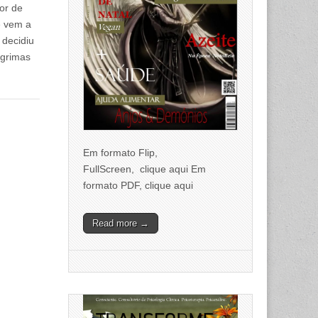
or de
e vem a
 decidiu
ágrimas
Em formato Flip,
FullScreen, clique aqui Em
formato PDF, clique aqui
Read more →