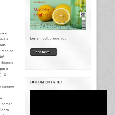
ara o
Ler em pdf, clique aqui
ais e
mais
! Mas se
Read more →
ão!
 detesta
gos e
). É
é
DOCUMENTARIO
 o sangue
ua
a comer
 Adora