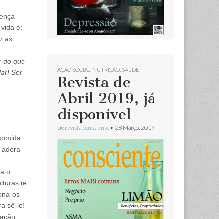
rença
vida é:
r as
r do que
AÇÃO SOCIAL
,
NUTRIÇÃO
,
SAUDE
lar! Ser
Revista de
Abril 2019, já
disponivel
by
revista consciente
•
28 Março, 2019
comida.
s adora
va o
lturas (e
iona-os
a sê-lo!
tação