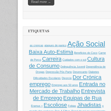
Read more →
ETIQUETAS
Ação Social
as crenças
ataques de panico
Baixa Auto-Estima
Beneficios do Coco
Carne
Carreira
Cultura
de Porco
Cuidados com o sol
de Consumo
Delinquência Juvenil
Dependência de
Drogas
Depressão Pós-Parto
Desencanto
Diabetes
Dor Crónica
Dificuldades Escolares
Divorcio
emprego
Entrada no
Emprego aos 50 anos
Mercado de Trabalho
Entrevista
de Emprego
Equipas de Rua
Escoliose
Jihadistas
Eramus +
Fobias
o
mundo dos reclusos
Pais & Filhos
Papel do pai no crescimento