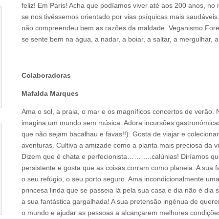
feliz! Em Paris! Acha que podíamos viver até aos 200 anos, no
se nos tivéssemos orientado por vias psíquicas mais saudáveis
não compreendeu bem as razões da maldade. Veganismo Fore
se sente bem na água, a nadar, a boiar, a saltar, a mergulhar, a
Colaboradoras
Mafalda Marques
Ama o sol, a praia, o mar e os magníficos concertos de verão.
imagina um mundo sem música. Adora incursões gastronómica
que não sejam bacalhau e favas!!). Gosta de viajar e colecionar
aventuras. Cultiva a amizade como a planta mais preciosa da v
Dizem que é chata e perfecionista………..calúnias! Diríamos qu
persistente e gosta que as coisas corram como planeia. A sua f
o seu refúgio, o seu porto seguro. Ama incondicionalmente um
princesa linda que se passeia lá pela sua casa e dia não é dia 
a sua fantástica gargalhada! A sua pretensão ingénua de quer
o mundo e ajudar as pessoas a alcançarem melhores condiçõe