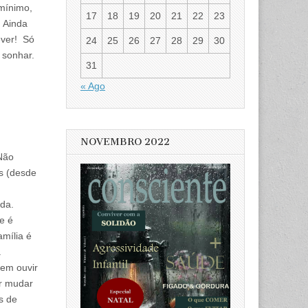
 mínimo,
17
18
19
20
21
22
23
. Ainda
ver! Só
24
25
26
27
28
29
30
 sonhar.
31
« Ago
NOVEMBRO 2022
 Não
s (desde
ida.
e é
amília é
a
sem ouvir
er mudar
s de