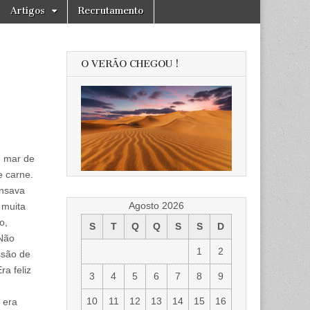
Artigos
Recrutamento
O VERÃO CHEGOU !
m mar de
e carne.
ensava
Agosto 2026
 muita
o,
S
T
Q
Q
S
S
D
 Não
1
2
ssão de
ra feliz
3
4
5
6
7
8
9
10
11
12
13
14
15
16
 era