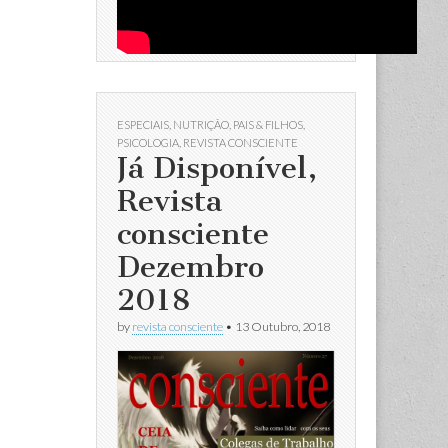
ESPECIAIS
,
NUTRIÇÃO
,
PAIS & FILHOS
,
PSICOLOGIA
,
REVISTA CONSCIENTE
Já Disponível,
Revista
consciente
Dezembro
2018
by
revista consciente
•
13 Outubro, 2018