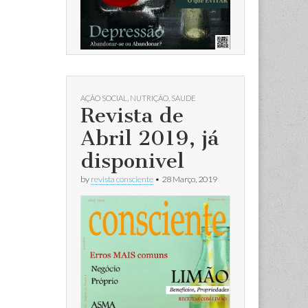
AÇÃO SOCIAL
,
NUTRIÇÃO
,
SAUDE
Revista de
Abril 2019, já
disponivel
by
revista consciente
•
28 Março, 2019