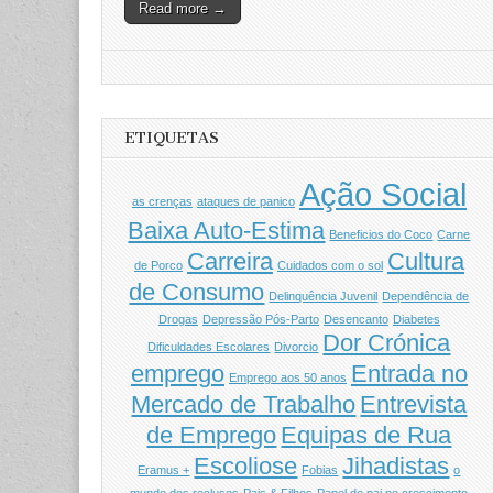
Read more →
ETIQUETAS
Ação Social
as crenças
ataques de panico
Baixa Auto-Estima
Beneficios do Coco
Carne
Carreira
Cultura
de Porco
Cuidados com o sol
de Consumo
Delinquência Juvenil
Dependência de
Drogas
Depressão Pós-Parto
Desencanto
Diabetes
Dor Crónica
Dificuldades Escolares
Divorcio
emprego
Entrada no
Emprego aos 50 anos
Mercado de Trabalho
Entrevista
de Emprego
Equipas de Rua
Escoliose
Jihadistas
Eramus +
Fobias
o
mundo dos reclusos
Pais & Filhos
Papel do pai no crescimento