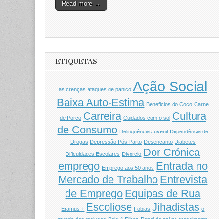
Read more →
ETIQUETAS
Ação Social
as crenças
ataques de panico
Baixa Auto-Estima
Beneficios do Coco
Carne
Carreira
Cultura
de Porco
Cuidados com o sol
de Consumo
Delinquência Juvenil
Dependência de
Drogas
Depressão Pós-Parto
Desencanto
Diabetes
Dor Crónica
Dificuldades Escolares
Divorcio
emprego
Entrada no
Emprego aos 50 anos
Mercado de Trabalho
Entrevista
de Emprego
Equipas de Rua
Escoliose
Jihadistas
Eramus +
Fobias
o
mundo dos reclusos
Pais & Filhos
Papel do pai no crescimento