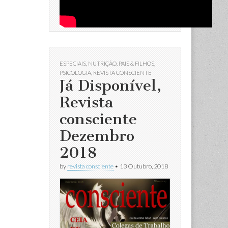
ESPECIAIS
,
NUTRIÇÃO
,
PAIS & FILHOS
,
PSICOLOGIA
,
REVISTA CONSCIENTE
Já Disponível,
Revista
consciente
Dezembro
2018
by
revista consciente
•
13 Outubro, 2018