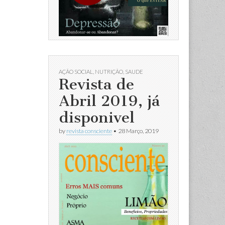
AÇÃO SOCIAL
,
NUTRIÇÃO
,
SAUDE
Revista de
Abril 2019, já
disponivel
by
revista consciente
•
28 Março, 2019