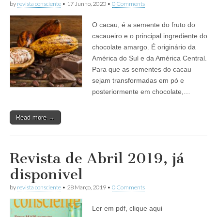
by
revista consciente
•
17 Junho, 2020
•
0 Comments
O cacau, é a semente do fruto do
cacaueiro e o principal ingrediente do
chocolate amargo. É originário da
América do Sul e da América Central.
Para que as sementes do cacau
sejam transformadas em pó e
posteriormente em chocolate,…
Read more →
Revista de Abril 2019, já
disponivel
by
revista consciente
•
28 Março, 2019
•
0 Comments
Ler em pdf, clique aqui