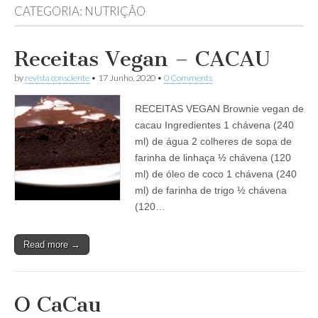
CATEGORIA:
NUTRIÇÃO
Receitas Vegan – CACAU
by
revista consciente
•
17 Junho, 2020
•
0 Comments
RECEITAS VEGAN Brownie vegan de
cacau Ingredientes 1 chávena (240
ml) de água 2 colheres de sopa de
farinha de linhaça ½ chávena (120
ml) de óleo de coco 1 chávena (240
ml) de farinha de trigo ½ chávena
(120…
Read more →
O CaCau