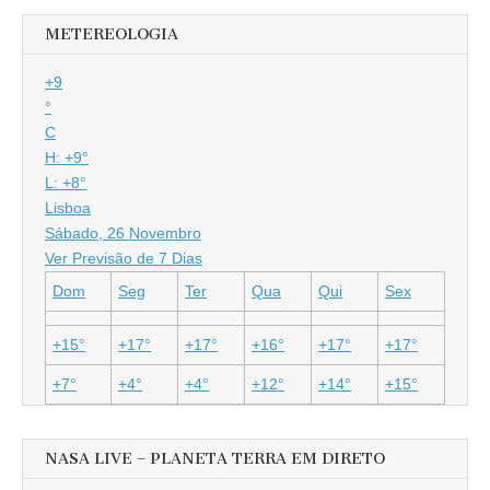
METEREOLOGIA
+
9
°
C
H:
+
9°
L:
+
8°
Lisboa
Sábado, 26 Novembro
Ver Previsão de 7 Dias
Dom
Seg
Ter
Qua
Qui
Sex
+
15°
+
17°
+
17°
+
16°
+
17°
+
17°
+
7°
+
4°
+
4°
+
12°
+
14°
+
15°
NASA LIVE – PLANETA TERRA EM DIRETO