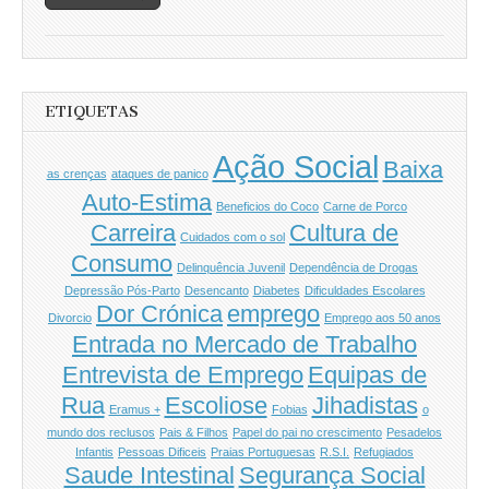
ETIQUETAS
Ação Social
Baixa
as crenças
ataques de panico
Auto-Estima
Beneficios do Coco
Carne de Porco
Carreira
Cultura de
Cuidados com o sol
Consumo
Delinquência Juvenil
Dependência de Drogas
Depressão Pós-Parto
Desencanto
Diabetes
Dificuldades Escolares
Dor Crónica
emprego
Divorcio
Emprego aos 50 anos
Entrada no Mercado de Trabalho
Entrevista de Emprego
Equipas de
Rua
Escoliose
Jihadistas
Eramus +
Fobias
o
mundo dos reclusos
Pais & Filhos
Papel do pai no crescimento
Pesadelos
Infantis
Pessoas Dificeis
Praias Portuguesas
R.S.I.
Refugiados
Saude Intestinal
Segurança Social