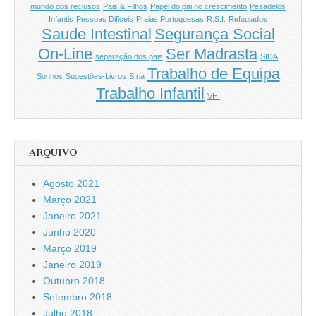
mundo dos reclusos
Pais & Filhos
Papel do pai no crescimento
Pesadelos
Infantis
Pessoas Dificeis
Praias Portuguesas
R.S.I.
Refugiados
Saude Intestinal
Segurança Social
On-Line
Ser Madrasta
separação dos pais
SIDA
Trabalho de Equipa
Sonhos
Sugestões-Livros
Síria
Trabalho Infantil
VHI
ARQUIVO
Agosto 2021
Março 2021
Janeiro 2021
Junho 2020
Março 2019
Janeiro 2019
Outubro 2018
Setembro 2018
Julho 2018