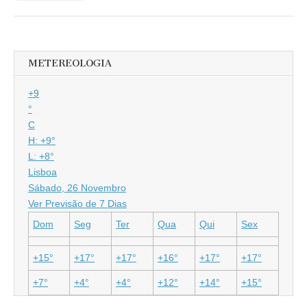
METEREOLOGIA
+
9
°
C
H:
+
9°
L:
+
8°
Lisboa
Sábado, 26 Novembro
Ver Previsão de 7 Dias
Dom
Seg
Ter
Qua
Qui
Sex
+
15°
+
17°
+
17°
+
16°
+
17°
+
17°
+
7°
+
4°
+
4°
+
12°
+
14°
+
15°