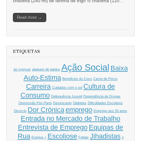
chávena (240 ml) de farinha de trigo ½ chávena (120…
Read more →
ETIQUETAS
Ação Social
Baixa
as crenças
ataques de panico
Auto-Estima
Beneficios do Coco
Carne de Porco
Carreira
Cultura de
Cuidados com o sol
Consumo
Delinquência Juvenil
Dependência de Drogas
Depressão Pós-Parto
Desencanto
Diabetes
Dificuldades Escolares
Dor Crónica
emprego
Divorcio
Emprego aos 50 anos
Entrada no Mercado de Trabalho
Entrevista de Emprego
Equipas de
Rua
Escoliose
Jihadistas
Eramus +
Fobias
o