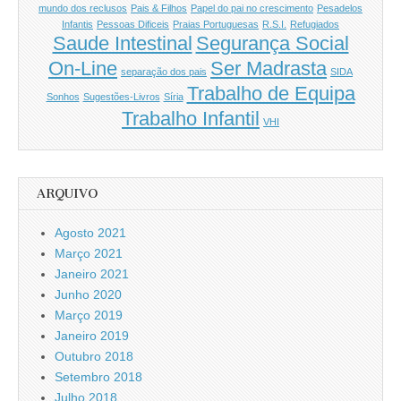
mundo dos reclusos
Pais & Filhos
Papel do pai no crescimento
Pesadelos
Infantis
Pessoas Dificeis
Praias Portuguesas
R.S.I.
Refugiados
Saude Intestinal
Segurança Social
On-Line
Ser Madrasta
separação dos pais
SIDA
Trabalho de Equipa
Sonhos
Sugestões-Livros
Síria
Trabalho Infantil
VHI
ARQUIVO
Agosto 2021
Março 2021
Janeiro 2021
Junho 2020
Março 2019
Janeiro 2019
Outubro 2018
Setembro 2018
Julho 2018