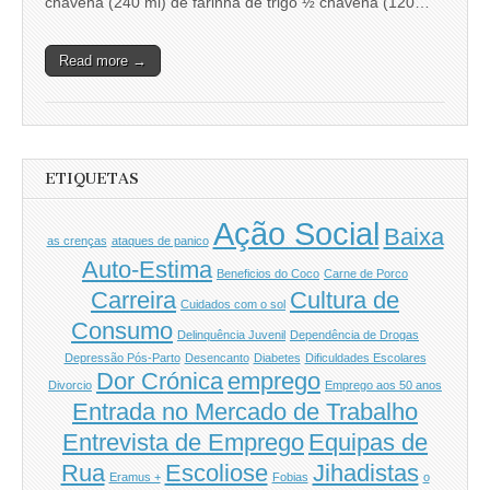
chávena (240 ml) de farinha de trigo ½ chávena (120…
Read more →
ETIQUETAS
Ação Social
Baixa
as crenças
ataques de panico
Auto-Estima
Beneficios do Coco
Carne de Porco
Carreira
Cultura de
Cuidados com o sol
Consumo
Delinquência Juvenil
Dependência de Drogas
Depressão Pós-Parto
Desencanto
Diabetes
Dificuldades Escolares
Dor Crónica
emprego
Divorcio
Emprego aos 50 anos
Entrada no Mercado de Trabalho
Entrevista de Emprego
Equipas de
Rua
Escoliose
Jihadistas
Eramus +
Fobias
o