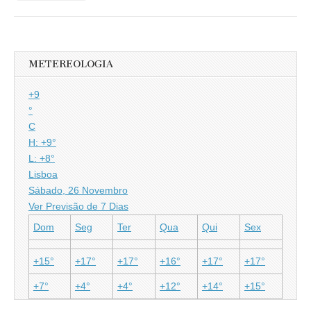
METEREOLOGIA
+
9
°
C
H:
+
9°
L:
+
8°
Lisboa
Sábado, 26 Novembro
Ver Previsão de 7 Dias
Dom
Seg
Ter
Qua
Qui
Sex
+
15°
+
17°
+
17°
+
16°
+
17°
+
17°
+
7°
+
4°
+
4°
+
12°
+
14°
+
15°