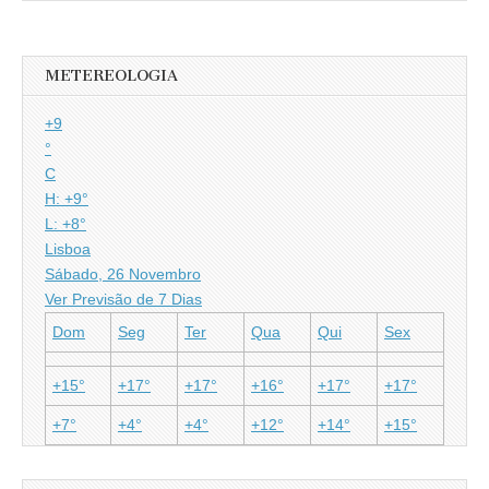
METEREOLOGIA
+
9
°
C
H:
+
9°
L:
+
8°
Lisboa
Sábado, 26 Novembro
Ver Previsão de 7 Dias
Dom
Seg
Ter
Qua
Qui
Sex
+
15°
+
17°
+
17°
+
16°
+
17°
+
17°
+
7°
+
4°
+
4°
+
12°
+
14°
+
15°