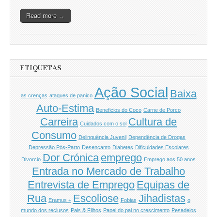
Read more →
ETIQUETAS
Ação Social
Baixa
as crenças
ataques de panico
Auto-Estima
Beneficios do Coco
Carne de Porco
Carreira
Cultura de
Cuidados com o sol
Consumo
Delinquência Juvenil
Dependência de Drogas
Depressão Pós-Parto
Desencanto
Diabetes
Dificuldades Escolares
Dor Crónica
emprego
Divorcio
Emprego aos 50 anos
Entrada no Mercado de Trabalho
Entrevista de Emprego
Equipas de
Rua
Escoliose
Jihadistas
Eramus +
Fobias
o
mundo dos reclusos
Pais & Filhos
Papel do pai no crescimento
Pesadelos