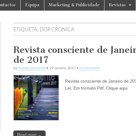
ntactos
Equipa
Marketing & Publicidade
Revistas
ETIQUETA:
DOR CRÓNICA
Revista consciente de Janei
de 2017
by
revista consciente
•
29 Janeiro, 2017
•
0 Comments
Revista consciente de Janeiro de 20
Ler, Em formato Pdf, Clique aqui
Read more →