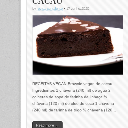
CACAU
by
revista consciente
•
17 Junho, 2020
RECEITAS VEGAN Brownie vegan de cacau
Ingredientes 1 chávena (240 ml) de água 2
colheres de sopa de farinha de linhaça ½
chávena (120 ml) de óleo de coco 1 chávena
(240 ml) de farinha de trigo ½ chávena (120…
Read more →