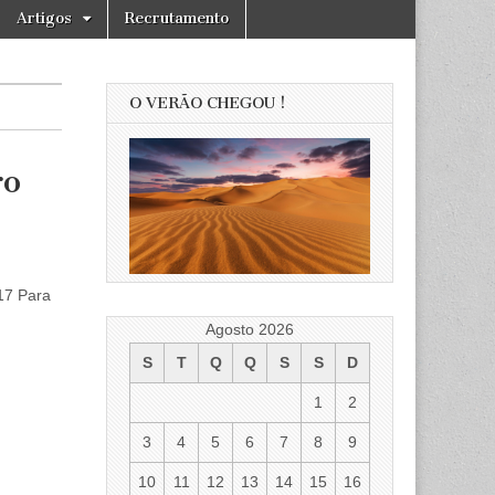
Artigos
Recrutamento
O VERÃO CHEGOU !
ro
17 Para
Agosto 2026
S
T
Q
Q
S
S
D
1
2
3
4
5
6
7
8
9
10
11
12
13
14
15
16