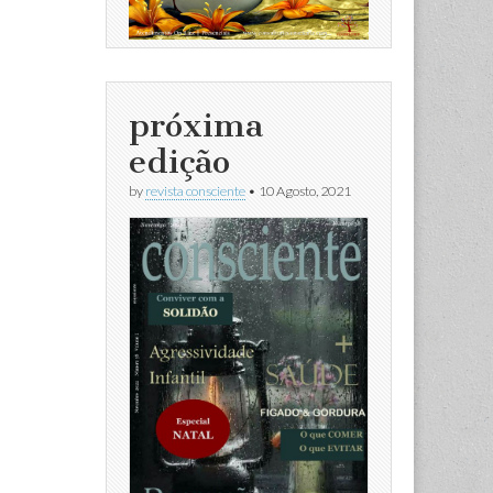
próxima
edição
by
revista consciente
•
10 Agosto, 2021