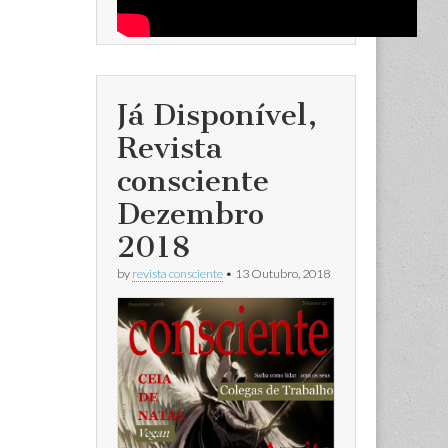
Já Disponível,
Revista
consciente
Dezembro
2018
by
revista consciente
•
13 Outubro, 2018