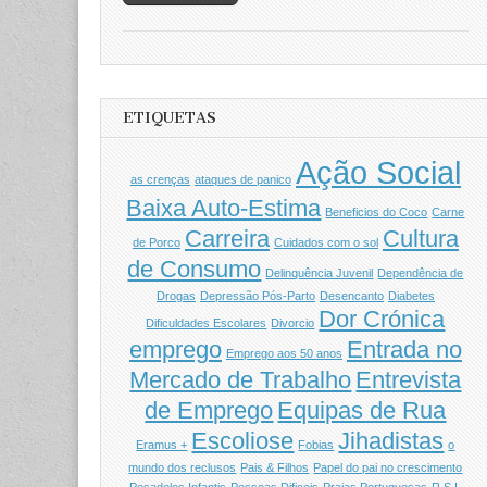
ETIQUETAS
Ação Social
as crenças
ataques de panico
Baixa Auto-Estima
Beneficios do Coco
Carne
Carreira
Cultura
de Porco
Cuidados com o sol
de Consumo
Delinquência Juvenil
Dependência de
Drogas
Depressão Pós-Parto
Desencanto
Diabetes
Dor Crónica
Dificuldades Escolares
Divorcio
emprego
Entrada no
Emprego aos 50 anos
Mercado de Trabalho
Entrevista
de Emprego
Equipas de Rua
Escoliose
Jihadistas
Eramus +
Fobias
o
mundo dos reclusos
Pais & Filhos
Papel do pai no crescimento