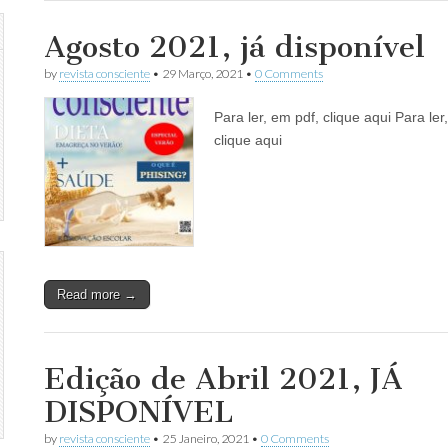
Agosto 2021, já disponível
by
revista consciente
•
29 Março, 2021
•
0 Comments
Para ler, em pdf, clique aqui Para ler
clique aqui
Read more →
Edição de Abril 2021, JÁ
DISPONÍVEL
by
revista consciente
•
25 Janeiro, 2021
•
0 Comments