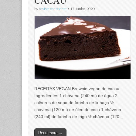
CACAU
by
revista consciente
•
17 Junho, 2020
RECEITAS VEGAN Brownie vegan de cacau
Ingredientes 1 chávena (240 ml) de água 2
colheres de sopa de farinha de linhaça ½
chávena (120 ml) de óleo de coco 1 chávena
(240 ml) de farinha de trigo ½ chávena (120…
Read more →