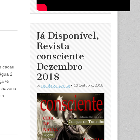
Já Disponível,
Revista
consciente
Dezembro
e cacau
2018
água 2
aça ½
by
revista consciente
•
13 Outubro, 2018
 chávena
na