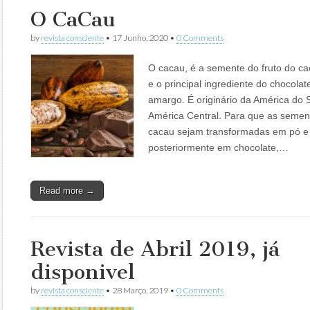
O CaCau
by
revista consciente
•
17 Junho, 2020
•
0 Comments
O cacau, é a semente do fruto do ca
e o principal ingrediente do chocolat
amargo. É originário da América do 
América Central. Para que as semen
cacau sejam transformadas em pó e
posteriormente em chocolate,…
Read more →
Revista de Abril 2019, já
disponivel
by
revista consciente
•
28 Março, 2019
•
0 Comments