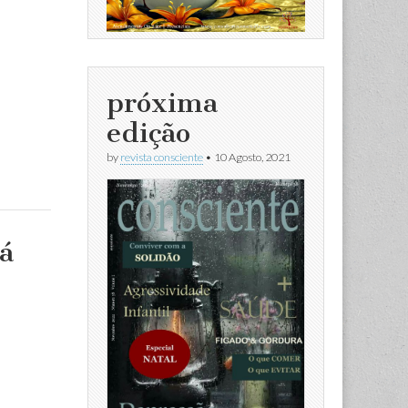
próxima
edição
by
revista consciente
•
10 Agosto, 2021
á