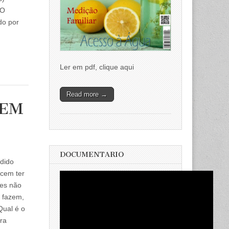
 O
do por
Ler em pdf, clique aqui
Read more →
BEM
DOCUMENTARIO
dido
cem ter
les não
 fazem,
Qual é o
ra