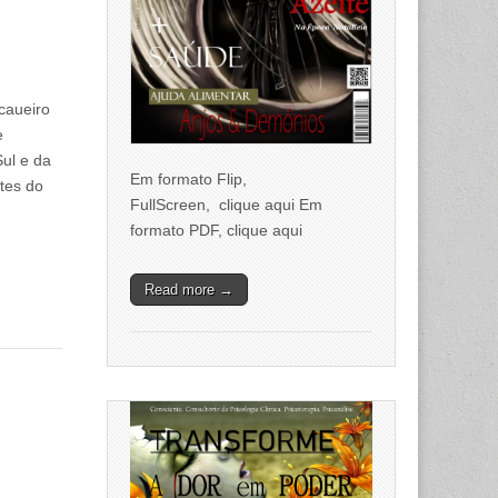
caueiro
e
Sul e da
Em formato Flip,
tes do
FullScreen, clique aqui Em
formato PDF, clique aqui
Read more →