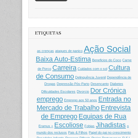
ETIQUETAS
Ação Social
as crenças
ataques de panico
Baixa Auto-Estima
Beneficios do Coco
Carne
Carreira
Cultura
de Porco
Cuidados com o sol
de Consumo
Delinquência Juvenil
Dependência de
Drogas
Depressão Pós-Parto
Desencanto
Diabetes
Dor Crónica
Dificuldades Escolares
Divorcio
emprego
Entrada no
Emprego aos 50 anos
Mercado de Trabalho
Entrevista
de Emprego
Equipas de Rua
Escoliose
Jihadistas
Eramus +
Fobias
o
mundo dos reclusos
Pais & Filhos
Papel do pai no crescimento
Pesadelos Infantis
Pessoas Dificeis
Praias Portuguesas
R.S.I.