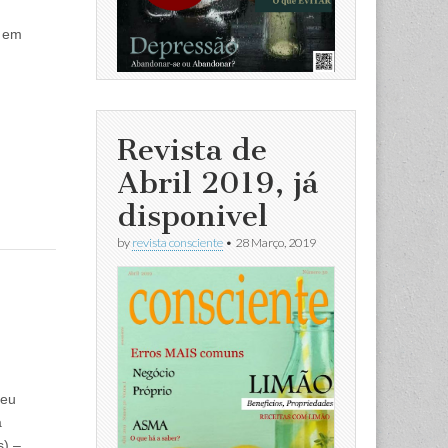
r em
Revista de
Abril 2019, já
disponivel
by
revista consciente
•
28 Março, 2019
seu
a
s) –