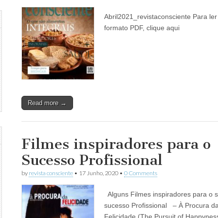
Abril2021_revistaconsciente Para le
formato PDF, clique aqui
Read more →
Filmes inspiradores para o
Sucesso Profissional
by
revista consciente
•
17 Junho, 2020
•
0 Comments
Alguns Filmes inspiradores para o 
sucesso Profissional – À Procura d
Felicidade (The Pursuit of Happynes