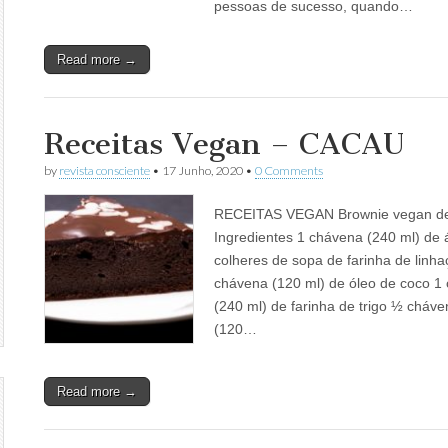
pessoas de sucesso, quando…
Read more →
Receitas Vegan – CACAU
by
revista consciente
•
17 Junho, 2020
•
0 Comments
RECEITAS VEGAN Brownie vegan d
Ingredientes 1 chávena (240 ml) de 
colheres de sopa de farinha de linh
chávena (120 ml) de óleo de coco 1
(240 ml) de farinha de trigo ½ cháve
(120…
Read more →