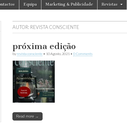
ntactos
Equipa
Marketing & Publicidade
Revistas
AUTOR:
REVISTA CONSCIENTE
próxima edição
by
revista consciente
•
10 Agosto, 2021
•
0 Comments
Read more →