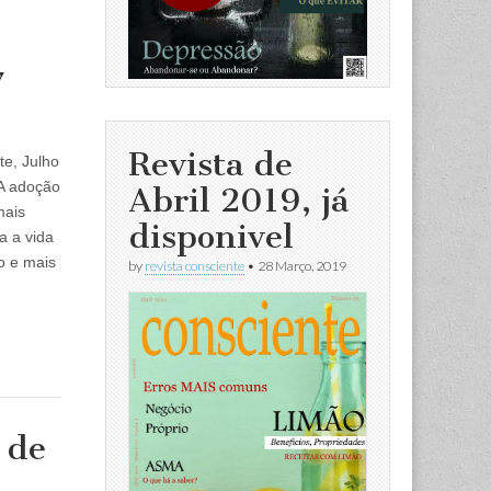
7
Revista de
te, Julho
 A adoção
Abril 2019, já
mais
disponivel
a a vida
ro e mais
by
revista consciente
•
28 Março, 2019
 de