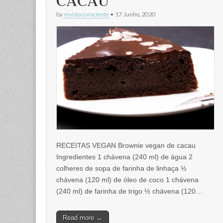
CACAU
by
revista consciente
•
17 Junho, 2020
RECEITAS VEGAN Brownie vegan de cacau
Ingredientes 1 chávena (240 ml) de água 2
colheres de sopa de farinha de linhaça ½
chávena (120 ml) de óleo de coco 1 chávena
(240 ml) de farinha de trigo ½ chávena (120…
Read more →