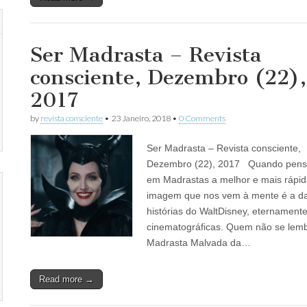
Ser Madrasta – Revista
consciente, Dezembro (22),
2017
by
revista consciente
•
23 Janeiro, 2018
•
0 Comments
Ser Madrasta – Revista consciente,
Dezembro (22), 2017 Quando pen
em Madrastas a melhor e mais rápi
imagem que nos vem à mente é a d
histórias do WaltDisney, eternament
cinematográficas. Quem não se lem
Madrasta Malvada da…
Read more →