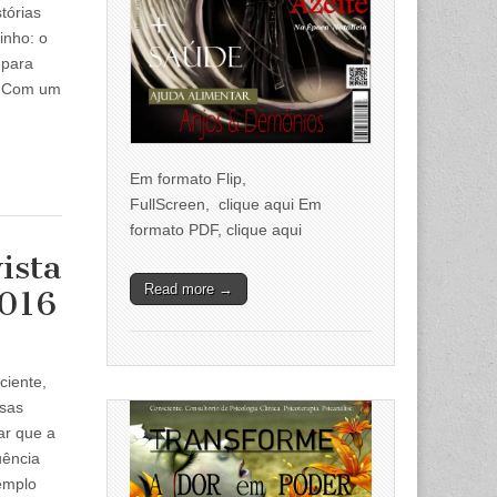
tórias
inho: o
 para
s. Com um
Em formato Flip,
FullScreen, clique aqui Em
formato PDF, clique aqui
ista
Read more →
2016
ciente,
ssas
r que a
uência
xemplo