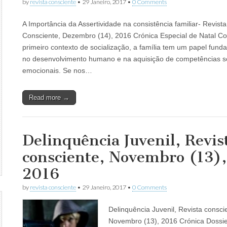
by
revista consciente
•
29 Janeiro, 2017
•
0 Comments
A Importância da Assertividade na consistência familiar- Revista
Consciente, Dezembro (14), 2016 Crónica Especial de Natal C
primeiro contexto de socialização, a família tem um papel fund
no desenvolvimento humano e na aquisição de competências so
emocionais. Se nos…
Read more →
Delinquência Juvenil, Revis
consciente, Novembro (13),
2016
by
revista consciente
•
29 Janeiro, 2017
•
0 Comments
Delinquência Juvenil, Revista consci
Novembro (13), 2016 Crónica Dossi