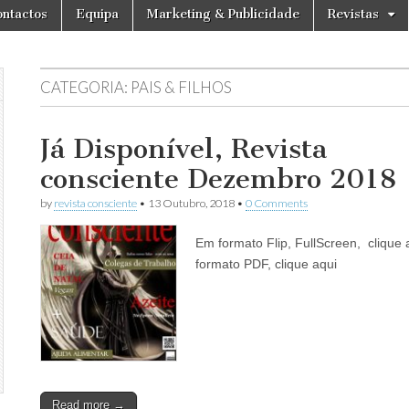
ntactos
Equipa
Marketing & Publicidade
Revistas
CATEGORIA:
PAIS & FILHOS
Já Disponível, Revista
consciente Dezembro 2018
by
revista consciente
•
13 Outubro, 2018
•
0 Comments
Em formato Flip, FullScreen, clique
formato PDF, clique aqui
Read more →