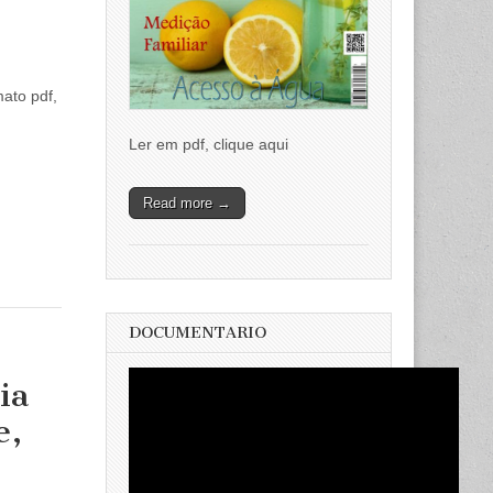
ato pdf,
Ler em pdf, clique aqui
Read more →
DOCUMENTARIO
ia
e,