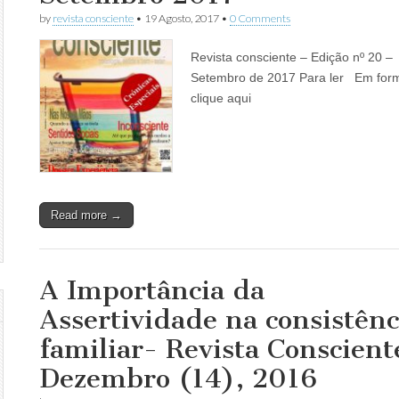
by
revista consciente
•
19 Agosto, 2017
•
0 Comments
Revista consciente – Edição nº 20 –
Setembro de 2017 Para ler Em form
clique aqui
Read more →
A Importância da
Assertividade na consistênc
familiar- Revista Conscient
Dezembro (14), 2016