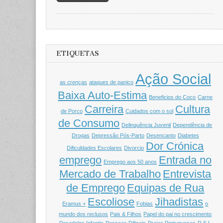
ETIQUETAS
Ação Social
as crenças
ataques de panico
Baixa Auto-Estima
Beneficios do Coco
Carne
Carreira
Cultura
de Porco
Cuidados com o sol
de Consumo
Delinquência Juvenil
Dependência de
Drogas
Depressão Pós-Parto
Desencanto
Diabetes
Dor Crónica
Dificuldades Escolares
Divorcio
emprego
Entrada no
Emprego aos 50 anos
Mercado de Trabalho
Entrevista
de Emprego
Equipas de Rua
Escoliose
Jihadistas
Eramus +
Fobias
o
mundo dos reclusos
Pais & Filhos
Papel do pai no crescimento
Pesadelos Infantis
Pessoas Dificeis
Praias Portuguesas
R.S.I.