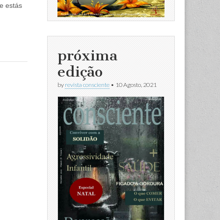
e estás
próxima
edição
by
revista consciente
•
10 Agosto, 2021