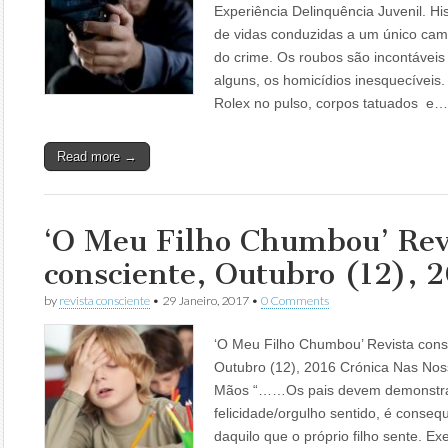
Experiência Delinquência Juvenil. His
de vidas conduzidas a um único cam
do crime. Os roubos são incontáveis
alguns, os homicídios inesquecívei
Rolex no pulso, corpos tatuados e…
Read more →
‘O Meu Filho Chumbou’ Rev
consciente, Outubro (12), 
by
revista consciente
•
29 Janeiro, 2017
•
0 Comments
‘O Meu Filho Chumbou’ Revista cons
Outubro (12), 2016 Crónica Nas No
Mãos “……Os pais devem demonstra
felicidade/orgulho sentido, é conseq
daquilo que o próprio filho sente. E