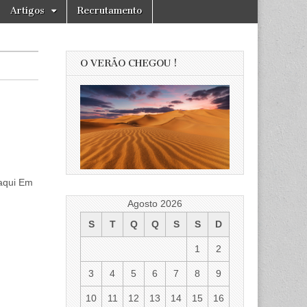
Artigos
Recrutamento
O VERÃO CHEGOU !
 aqui Em
Agosto 2026
S
T
Q
Q
S
S
D
1
2
3
4
5
6
7
8
9
10
11
12
13
14
15
16