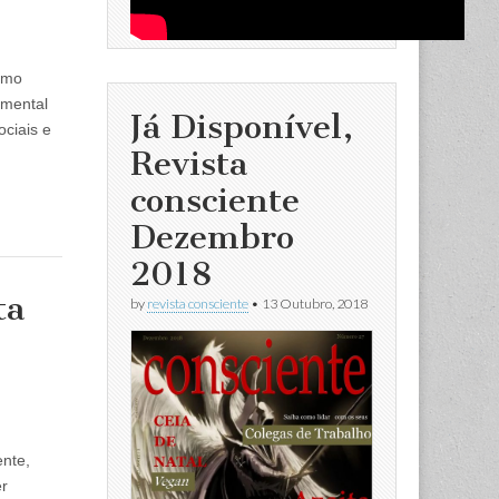
omo
amental
Já Disponível,
ciais e
Revista
consciente
Dezembro
2018
ta
by
revista consciente
•
13 Outubro, 2018
ente,
er