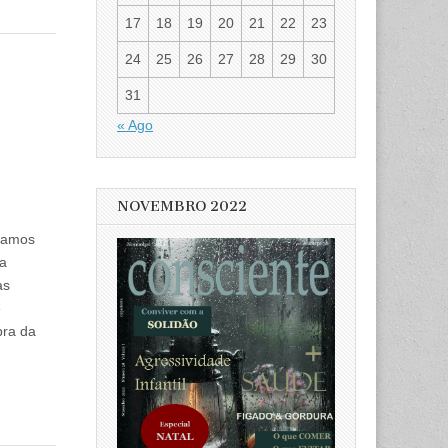
17
18
19
20
21
22
23
24
25
26
27
28
29
30
31
« Ago
NOVEMBRO 2022
samos
da
as
e
bra da