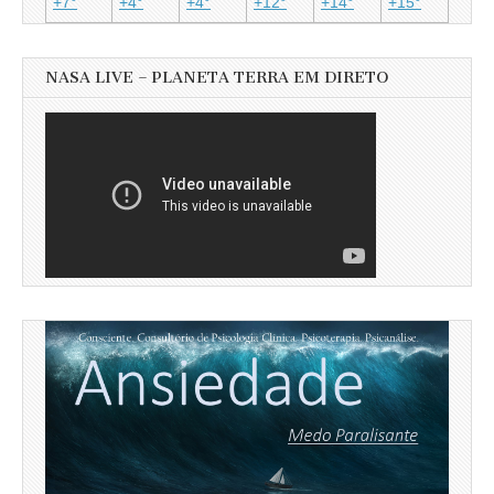
+
7°
+
4°
+
4°
+
12°
+
14°
+
15°
NASA LIVE – PLANETA TERRA EM DIRETO