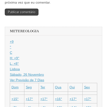
próxima vez que eu comentar.
METEREOLOGIA
+
9
°
C
H:
+
9°
L:
+
8°
Lisboa
Sábado, 26 Novembro
Ver Previsão de 7 Dias
Dom
Seg
Ter
Qua
Qui
Sex
+
15°
+
17°
+
17°
+
16°
+
17°
+
17°