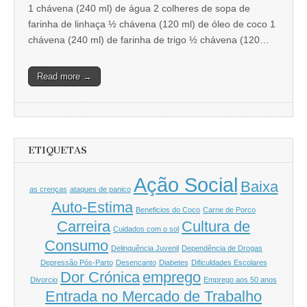
1 chávena (240 ml) de água 2 colheres de sopa de
farinha de linhaça ½ chávena (120 ml) de óleo de coco 1
chávena (240 ml) de farinha de trigo ½ chávena (120…
Read more →
ETIQUETAS
Ação Social
Baixa
as crenças
ataques de panico
Auto-Estima
Beneficios do Coco
Carne de Porco
Carreira
Cultura de
Cuidados com o sol
Consumo
Delinquência Juvenil
Dependência de Drogas
Depressão Pós-Parto
Desencanto
Diabetes
Dificuldades Escolares
Dor Crónica
emprego
Divorcio
Emprego aos 50 anos
Entrada no Mercado de Trabalho