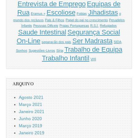
Entrevista de Emprego
Equipas de
Rua
Escoliose
Jihadistas
Eramus +
Fobias
o
mundo dos reclusos
Pais & Filhos
Papel do pai no crescimento
Pesadelos
Infantis
Pessoas Dificeis
Praias Portuguesas
R.S.I.
Refugiados
Saude Intestinal
Segurança Social
On-Line
Ser Madrasta
separação dos pais
SIDA
Trabalho de Equipa
Sonhos
Sugestões-Livros
Síria
Trabalho Infantil
VHI
ARQUIVO
Agosto 2021
Março 2021
Janeiro 2021
Junho 2020
Março 2019
Janeiro 2019