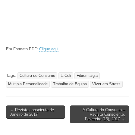
Em Formato PDF:
Clique aqui
Tags:
Cultura de Consumo
E.Coli
Fibromialgia
Multipla Personalidade
Trabalho de Equipa
Viver em Stress
Post
← Revista consciente de
A Cultura do Consumo –
Janeiro de 2017
Revista Consciente,
navigation
Fevereiro (16), 2017 →