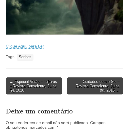
Clique Aqui, para Ler
Tags:
Sonhos
Post
← Especial Verão – Leituras
Cuidados com o Sol –
– Revista Consciente, Julho
Revista Consciente, Julho
navigation
(9), 2016
(9), 2016 →
Deixe um comentário
O seu endereço de email não será publicado.
Campos
obrigatórios marcados com
*