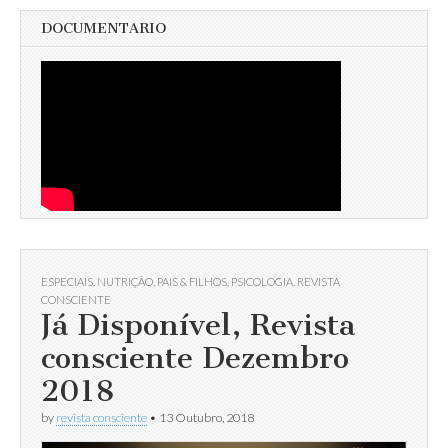
DOCUMENTARIO
ESPECIAIS
,
NUTRIÇÃO
,
PAIS & FILHOS
,
PSICOLOGIA
,
REVISTA
CONSCIENTE
Já Disponível, Revista
consciente Dezembro
2018
by
revista consciente
•
13 Outubro, 2018