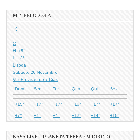
METEREOLOGIA
+
9
°
C
H:
+
9°
L:
+
8°
Lisboa
Sábado, 26 Novembro
Ver Previsão de 7 Dias
Dom
Seg
Ter
Qua
Qui
Sex
+
15°
+
17°
+
17°
+
16°
+
17°
+
17°
+
7°
+
4°
+
4°
+
12°
+
14°
+
15°
NASA LIVE – PLANETA TERRA EM DIRETO