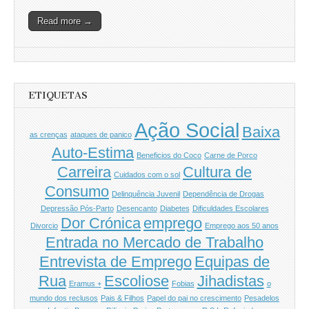
Read more →
ETIQUETAS
Ação Social
Baixa
as crenças
ataques de panico
Auto-Estima
Beneficios do Coco
Carne de Porco
Carreira
Cultura de
Cuidados com o sol
Consumo
Delinquência Juvenil
Dependência de Drogas
Depressão Pós-Parto
Desencanto
Diabetes
Dificuldades Escolares
Dor Crónica
emprego
Divorcio
Emprego aos 50 anos
Entrada no Mercado de Trabalho
Entrevista de Emprego
Equipas de
Rua
Escoliose
Jihadistas
Eramus +
Fobias
o
mundo dos reclusos
Pais & Filhos
Papel do pai no crescimento
Pesadelos