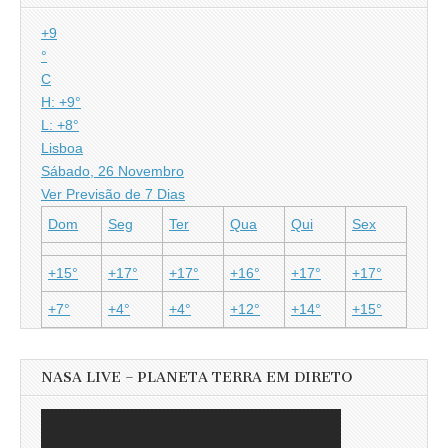
+
9
°
C
H:
+
9°
L:
+
8°
Lisboa
Sábado, 26 Novembro
Ver Previsão de 7 Dias
Dom
Seg
Ter
Qua
Qui
Sex
+
15°
+
17°
+
17°
+
16°
+
17°
+
17°
+
7°
+
4°
+
4°
+
12°
+
14°
+
15°
NASA LIVE – PLANETA TERRA EM DIRETO