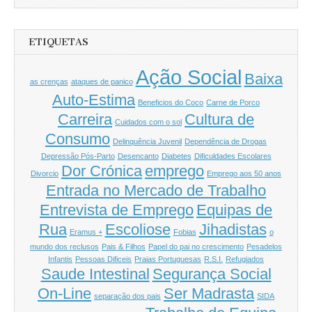
ETIQUETAS
Ação Social
Baixa
as crenças
ataques de panico
Auto-Estima
Beneficios do Coco
Carne de Porco
Carreira
Cultura de
Cuidados com o sol
Consumo
Delinquência Juvenil
Dependência de Drogas
Depressão Pós-Parto
Desencanto
Diabetes
Dificuldades Escolares
Dor Crónica
emprego
Divorcio
Emprego aos 50 anos
Entrada no Mercado de Trabalho
Entrevista de Emprego
Equipas de
Rua
Escoliose
Jihadistas
Eramus +
Fobias
o
mundo dos reclusos
Pais & Filhos
Papel do pai no crescimento
Pesadelos
Infantis
Pessoas Dificeis
Praias Portuguesas
R.S.I.
Refugiados
Saude Intestinal
Segurança Social
On-Line
Ser Madrasta
separação dos pais
SIDA