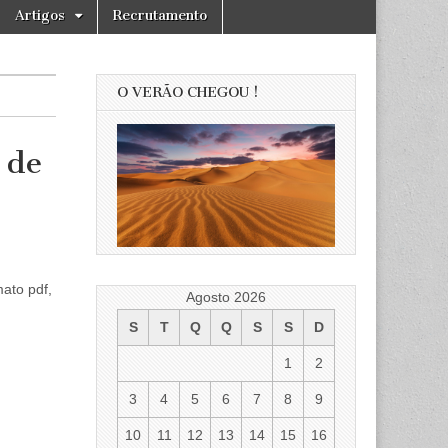
Artigos
Recrutamento
O VERÃO CHEGOU !
 de
ato pdf,
Agosto 2026
S
T
Q
Q
S
S
D
1
2
3
4
5
6
7
8
9
10
11
12
13
14
15
16