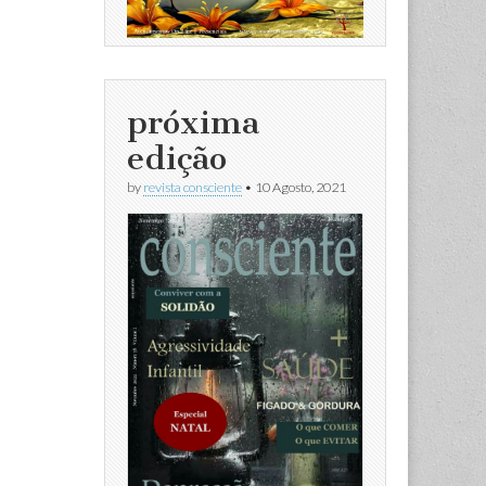
próxima
edição
by
revista consciente
•
10 Agosto, 2021