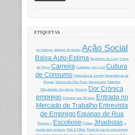
ETIQUETAS
Ação Social
as crenças
ataques de panico
Baixa Auto-Estima
Beneficios do Coco
Carne
Carreira
Cultura
de Porco
Cuidados com o sol
de Consumo
Delinquência Juvenil
Dependência de
Drogas
Depressão Pós-Parto
Desencanto
Diabetes
Dor Crónica
Dificuldades Escolares
Divorcio
emprego
Entrada no
Emprego aos 50 anos
Mercado de Trabalho
Entrevista
de Emprego
Equipas de Rua
Escoliose
Jihadistas
Eramus +
Fobias
o
mundo dos reclusos
Pais & Filhos
Papel do pai no crescimento
Pesadelos Infantis
Pessoas Dificeis
Praias Portuguesas
R.S.I.