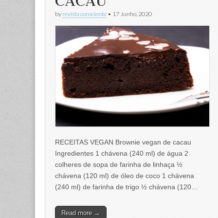
CACAU
by
revista consciente
•
17 Junho, 2020
RECEITAS VEGAN Brownie vegan de cacau
Ingredientes 1 chávena (240 ml) de água 2
colheres de sopa de farinha de linhaça ½
chávena (120 ml) de óleo de coco 1 chávena
(240 ml) de farinha de trigo ½ chávena (120…
Read more →