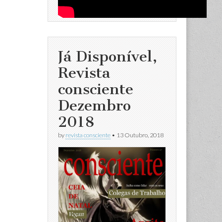
Já Disponível,
Revista
consciente
Dezembro
2018
by
revista consciente
•
13 Outubro, 2018