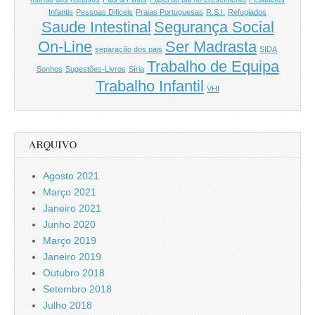
Infantis
Pessoas Dificeis
Praias Portuguesas
R.S.I.
Refugiados
Saude Intestinal
Segurança Social
On-Line
Ser Madrasta
separação dos pais
SIDA
Trabalho de Equipa
Sonhos
Sugestões-Livros
Síria
Trabalho Infantil
VHI
ARQUIVO
Agosto 2021
Março 2021
Janeiro 2021
Junho 2020
Março 2019
Janeiro 2019
Outubro 2018
Setembro 2018
Julho 2018