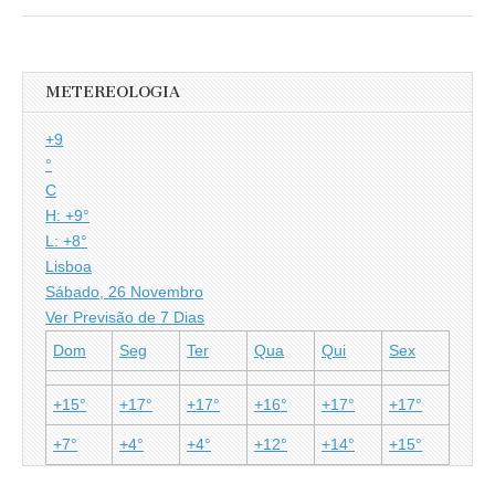
METEREOLOGIA
+
9
°
C
H:
+
9°
L:
+
8°
Lisboa
Sábado, 26 Novembro
Ver Previsão de 7 Dias
Dom
Seg
Ter
Qua
Qui
Sex
+
15°
+
17°
+
17°
+
16°
+
17°
+
17°
+
7°
+
4°
+
4°
+
12°
+
14°
+
15°