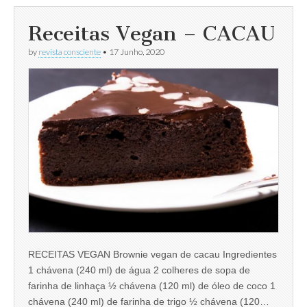
Receitas Vegan – CACAU
by
revista consciente
•
17 Junho, 2020
RECEITAS VEGAN Brownie vegan de cacau Ingredientes
1 chávena (240 ml) de água 2 colheres de sopa de
farinha de linhaça ½ chávena (120 ml) de óleo de coco 1
chávena (240 ml) de farinha de trigo ½ chávena (120…