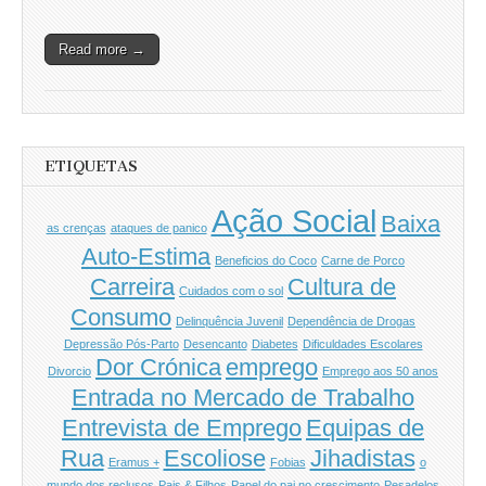
Read more →
ETIQUETAS
Ação Social
Baixa
as crenças
ataques de panico
Auto-Estima
Beneficios do Coco
Carne de Porco
Carreira
Cultura de
Cuidados com o sol
Consumo
Delinquência Juvenil
Dependência de Drogas
Depressão Pós-Parto
Desencanto
Diabetes
Dificuldades Escolares
Dor Crónica
emprego
Divorcio
Emprego aos 50 anos
Entrada no Mercado de Trabalho
Entrevista de Emprego
Equipas de
Rua
Escoliose
Jihadistas
Eramus +
Fobias
o
mundo dos reclusos
Pais & Filhos
Papel do pai no crescimento
Pesadelos