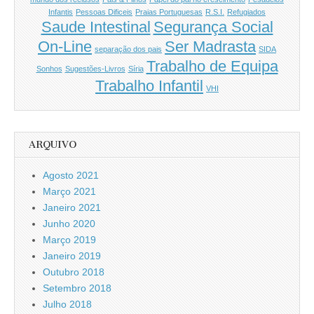
Infantis
Pessoas Dificeis
Praias Portuguesas
R.S.I.
Refugiados
Saude Intestinal
Segurança Social
On-Line
Ser Madrasta
separação dos pais
SIDA
Trabalho de Equipa
Sonhos
Sugestões-Livros
Síria
Trabalho Infantil
VHI
ARQUIVO
Agosto 2021
Março 2021
Janeiro 2021
Junho 2020
Março 2019
Janeiro 2019
Outubro 2018
Setembro 2018
Julho 2018