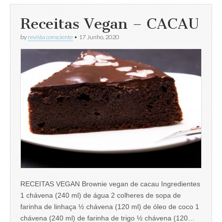
Receitas Vegan – CACAU
by
revista consciente
•
17 Junho, 2020
RECEITAS VEGAN Brownie vegan de cacau Ingredientes
1 chávena (240 ml) de água 2 colheres de sopa de
farinha de linhaça ½ chávena (120 ml) de óleo de coco 1
chávena (240 ml) de farinha de trigo ½ chávena (120…