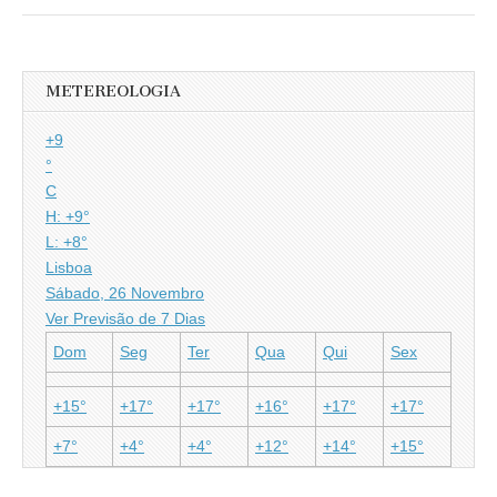
METEREOLOGIA
+
9
°
C
H:
+
9°
L:
+
8°
Lisboa
Sábado, 26 Novembro
Ver Previsão de 7 Dias
Dom
Seg
Ter
Qua
Qui
Sex
+
15°
+
17°
+
17°
+
16°
+
17°
+
17°
+
7°
+
4°
+
4°
+
12°
+
14°
+
15°