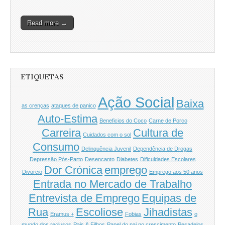
Read more →
ETIQUETAS
Ação Social
Baixa
as crenças
ataques de panico
Auto-Estima
Beneficios do Coco
Carne de Porco
Carreira
Cultura de
Cuidados com o sol
Consumo
Delinquência Juvenil
Dependência de Drogas
Depressão Pós-Parto
Desencanto
Diabetes
Dificuldades Escolares
Dor Crónica
emprego
Divorcio
Emprego aos 50 anos
Entrada no Mercado de Trabalho
Entrevista de Emprego
Equipas de
Rua
Escoliose
Jihadistas
Eramus +
Fobias
o
mundo dos reclusos
Pais & Filhos
Papel do pai no crescimento
Pesadelos