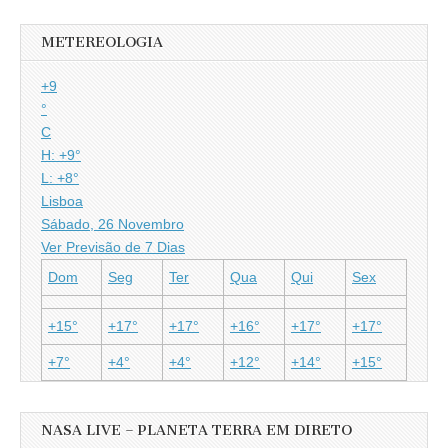
METEREOLOGIA
+
9
°
C
H:
+
9°
L:
+
8°
Lisboa
Sábado, 26 Novembro
Ver Previsão de 7 Dias
Dom
Seg
Ter
Qua
Qui
Sex
+
15°
+
17°
+
17°
+
16°
+
17°
+
17°
+
7°
+
4°
+
4°
+
12°
+
14°
+
15°
NASA LIVE – PLANETA TERRA EM DIRETO