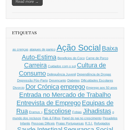
Read more →
ETIQUETAS
Ação Social
Baixa
as crenças
ataques de panico
Auto-Estima
Beneficios do Coco
Carne de Porco
Carreira
Cultura de
Cuidados com o sol
Consumo
Delinquência Juvenil
Dependência de Drogas
Depressão Pós-Parto
Desencanto
Diabetes
Dificuldades Escolares
Dor Crónica
emprego
Divorcio
Emprego aos 50 anos
Entrada no Mercado de Trabalho
Entrevista de Emprego
Equipas de
Rua
Escoliose
Jihadistas
Eramus +
Fobias
o
mundo dos reclusos
Pais & Filhos
Papel do pai no crescimento
Pesadelos
Infantis
Pessoas Dificeis
Praias Portuguesas
R.S.I.
Refugiados
Saude Intestinal
Segurança Social