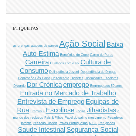
ETIQUETAS
Ação Social
Baixa
as crenças
ataques de panico
Auto-Estima
Beneficios do Coco
Carne de Porco
Carreira
Cultura de
Cuidados com o sol
Consumo
Delinquência Juvenil
Dependência de Drogas
Depressão Pós-Parto
Desencanto
Diabetes
Dificuldades Escolares
Dor Crónica
emprego
Divorcio
Emprego aos 50 anos
Entrada no Mercado de Trabalho
Entrevista de Emprego
Equipas de
Rua
Escoliose
Jihadistas
Eramus +
Fobias
o
mundo dos reclusos
Pais & Filhos
Papel do pai no crescimento
Pesadelos
Infantis
Pessoas Dificeis
Praias Portuguesas
R.S.I.
Refugiados
Saude Intestinal
Segurança Social