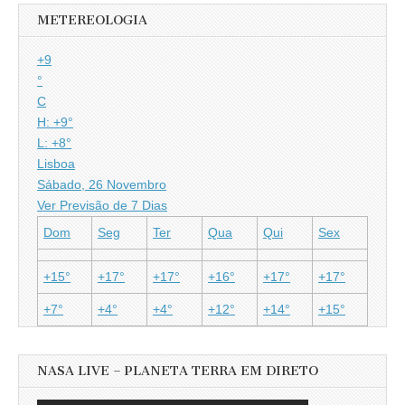
METEREOLOGIA
+
9
°
C
H:
+
9°
L:
+
8°
Lisboa
Sábado, 26 Novembro
Ver Previsão de 7 Dias
Dom
Seg
Ter
Qua
Qui
Sex
+
15°
+
17°
+
17°
+
16°
+
17°
+
17°
+
7°
+
4°
+
4°
+
12°
+
14°
+
15°
NASA LIVE – PLANETA TERRA EM DIRETO