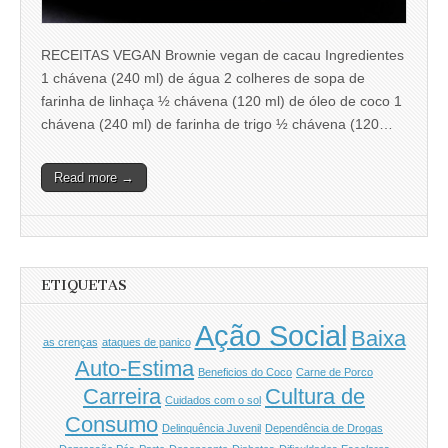
RECEITAS VEGAN Brownie vegan de cacau Ingredientes
1 chávena (240 ml) de água 2 colheres de sopa de
farinha de linhaça ½ chávena (120 ml) de óleo de coco 1
chávena (240 ml) de farinha de trigo ½ chávena (120…
Read more →
ETIQUETAS
Ação Social
Baixa
as crenças
ataques de panico
Auto-Estima
Beneficios do Coco
Carne de Porco
Carreira
Cultura de
Cuidados com o sol
Consumo
Delinquência Juvenil
Dependência de Drogas