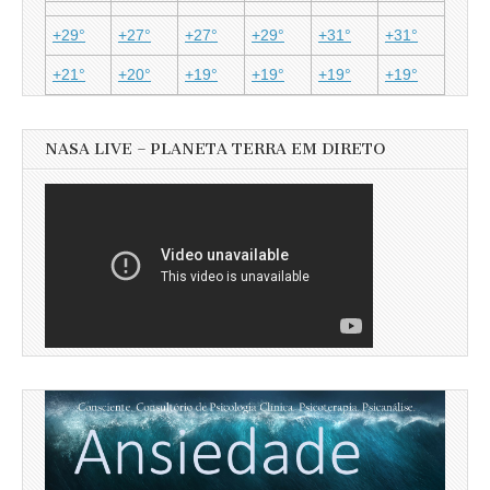
+
29°
+
27°
+
27°
+
29°
+
31°
+
31°
+
21°
+
20°
+
19°
+
19°
+
19°
+
19°
NASA LIVE – PLANETA TERRA EM DIRETO