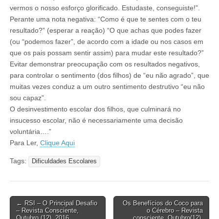
vermos o nosso esforço glorificado. Estudaste, conseguiste!”.
Perante uma nota negativa: “Como é que te sentes com o teu
resultado?” (esperar a reação) “O que achas que podes fazer
(ou “podemos fazer”, de acordo com a idade ou nos casos em
que os pais possam sentir assim) para mudar este resultado?”
Evitar demonstrar preocupação com os resultados negativos,
para controlar o sentimento (dos filhos) de “eu não agrado”, que
muitas vezes conduz a um outro sentimento destrutivo “eu não
sou capaz”.
O desinvestimento escolar dos filhos, que culminará no
insucesso escolar, não é necessariamente uma decisão
voluntária….”
Para Ler,
Clique Aqui
Tags:
Dificuldades Escolares
Post
← RSI – O Principal Desafio
Os Benefícios do Coco para
– Revista Consciente,
o Cérebro – Revista
navigation
Outubro (12), 2016
consciente, Outubro(12),