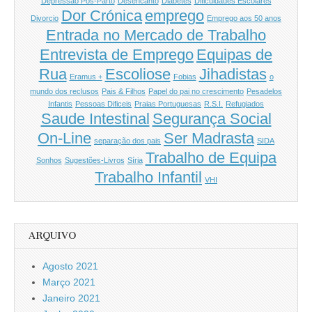
Depressão Pós-Parto
Desencanto
Diabetes
Dificuldades Escolares
Dor Crónica
emprego
Divorcio
Emprego aos 50 anos
Entrada no Mercado de Trabalho
Entrevista de Emprego
Equipas de
Rua
Escoliose
Jihadistas
Eramus +
Fobias
o
mundo dos reclusos
Pais & Filhos
Papel do pai no crescimento
Pesadelos
Infantis
Pessoas Dificeis
Praias Portuguesas
R.S.I.
Refugiados
Saude Intestinal
Segurança Social
On-Line
Ser Madrasta
separação dos pais
SIDA
Trabalho de Equipa
Sonhos
Sugestões-Livros
Síria
Trabalho Infantil
VHI
ARQUIVO
Agosto 2021
Março 2021
Janeiro 2021