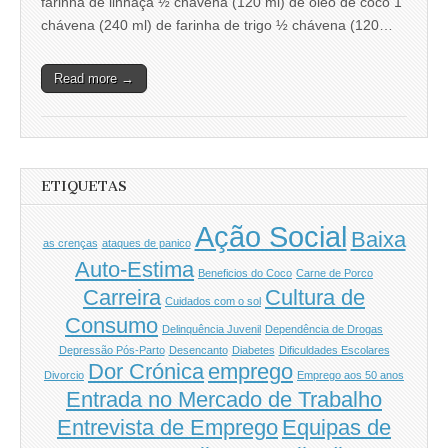
farinha de linhaça ½ chávena (120 ml) de óleo de coco 1
chávena (240 ml) de farinha de trigo ½ chávena (120…
Read more →
ETIQUETAS
Ação Social
Baixa
as crenças
ataques de panico
Auto-Estima
Beneficios do Coco
Carne de Porco
Carreira
Cultura de
Cuidados com o sol
Consumo
Delinquência Juvenil
Dependência de Drogas
Depressão Pós-Parto
Desencanto
Diabetes
Dificuldades Escolares
Dor Crónica
emprego
Divorcio
Emprego aos 50 anos
Entrada no Mercado de Trabalho
Entrevista de Emprego
Equipas de