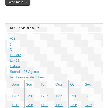
Read more →
METEREOLOGIA
+
29
°
C
H:
+
30°
L:
+
21°
Lisboa
Sábado, 08 Agosto
Ver Previsão de 7 Dias
Dom
Seg
Ter
Qua
Qui
Sex
+
28°
+
28°
+
29°
+
29°
+
30°
+
29°
+
21°
+
20°
+
19°
+
19°
+
20°
+
20°