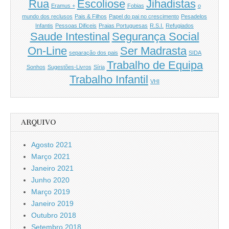
Rua
Escoliose
Jihadistas
Eramus +
Fobias
o
mundo dos reclusos
Pais & Filhos
Papel do pai no crescimento
Pesadelos
Infantis
Pessoas Dificeis
Praias Portuguesas
R.S.I.
Refugiados
Saude Intestinal
Segurança Social
On-Line
Ser Madrasta
separação dos pais
SIDA
Trabalho de Equipa
Sonhos
Sugestões-Livros
Síria
Trabalho Infantil
VHI
ARQUIVO
Agosto 2021
Março 2021
Janeiro 2021
Junho 2020
Março 2019
Janeiro 2019
Outubro 2018
Setembro 2018