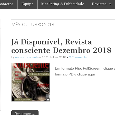
ntactos
Equipa
Marketing & Publicidade
Revistas
MÊS:
OUTUBRO 2018
Já Disponível, Revista
consciente Dezembro 2018
by
revista consciente
•
13 Outubro, 2018
•
0 Comments
Em formato Flip, FullScreen, clique
formato PDF, clique aqui
Read more →