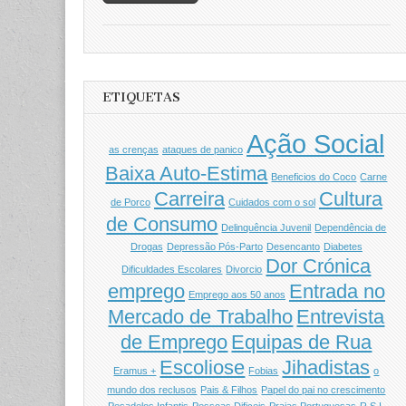
ETIQUETAS
Ação Social
as crenças
ataques de panico
Baixa Auto-Estima
Beneficios do Coco
Carne
Carreira
Cultura
de Porco
Cuidados com o sol
de Consumo
Delinquência Juvenil
Dependência de
Drogas
Depressão Pós-Parto
Desencanto
Diabetes
Dor Crónica
Dificuldades Escolares
Divorcio
emprego
Entrada no
Emprego aos 50 anos
Mercado de Trabalho
Entrevista
de Emprego
Equipas de Rua
Escoliose
Jihadistas
Eramus +
Fobias
o
mundo dos reclusos
Pais & Filhos
Papel do pai no crescimento
Pesadelos Infantis
Pessoas Dificeis
Praias Portuguesas
R.S.I.