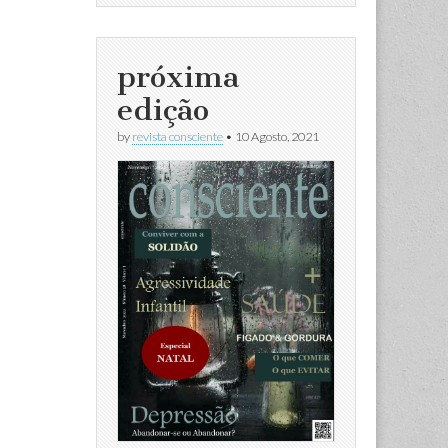
próxima
edição
by
revista consciente
•
10 Agosto, 2021