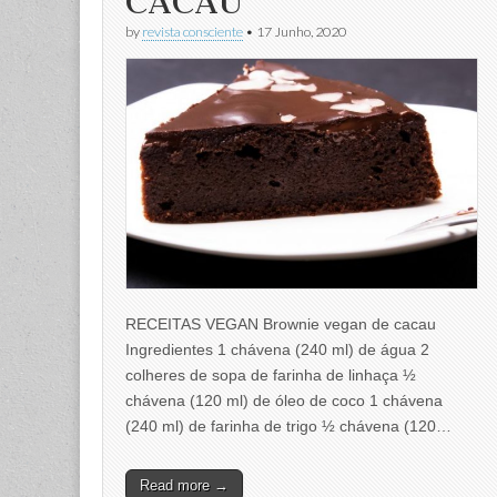
CACAU
by
revista consciente
•
17 Junho, 2020
RECEITAS VEGAN Brownie vegan de cacau
Ingredientes 1 chávena (240 ml) de água 2
colheres de sopa de farinha de linhaça ½
chávena (120 ml) de óleo de coco 1 chávena
(240 ml) de farinha de trigo ½ chávena (120…
Read more →