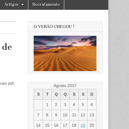
Artigos
Recrutamento
O VERÃO CHEGOU !
 de
ato pdf,
Agosto 2017
S
T
Q
Q
S
S
D
1
2
3
4
5
6
7
8
9
10
11
12
13
14
15
16
17
18
19
20