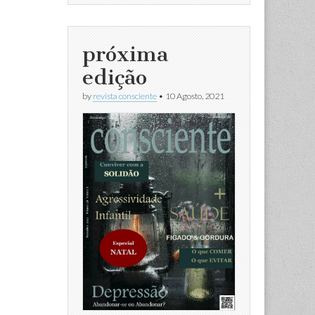
próxima
edição
by
revista consciente
•
10 Agosto, 2021