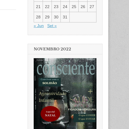
21
22
23
24
25
26
27
28
29
30
31
« Jun
Set »
NOVEMBRO 2022