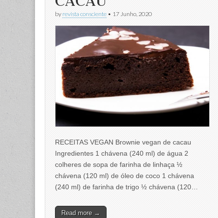
CACAU
by
revista consciente
•
17 Junho, 2020
RECEITAS VEGAN Brownie vegan de cacau
Ingredientes 1 chávena (240 ml) de água 2
colheres de sopa de farinha de linhaça ½
chávena (120 ml) de óleo de coco 1 chávena
(240 ml) de farinha de trigo ½ chávena (120…
Read more →