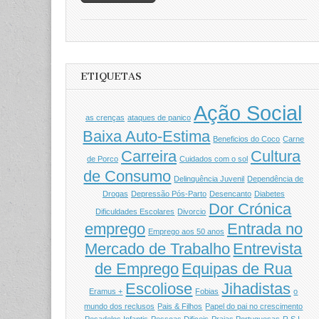
ETIQUETAS
Ação Social
as crenças
ataques de panico
Baixa Auto-Estima
Beneficios do Coco
Carne
Carreira
Cultura
de Porco
Cuidados com o sol
de Consumo
Delinquência Juvenil
Dependência de
Drogas
Depressão Pós-Parto
Desencanto
Diabetes
Dor Crónica
Dificuldades Escolares
Divorcio
emprego
Entrada no
Emprego aos 50 anos
Mercado de Trabalho
Entrevista
de Emprego
Equipas de Rua
Escoliose
Jihadistas
Eramus +
Fobias
o
mundo dos reclusos
Pais & Filhos
Papel do pai no crescimento
Pesadelos Infantis
Pessoas Dificeis
Praias Portuguesas
R.S.I.