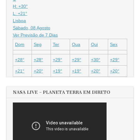
H:
+
30°
L:
+
21°
Lisboa
Sábado, 08 Agosto
Ver Previsão de 7 Dias
Dom
Seg
Ter
Qua
Qui
Sex
+
28°
+
28°
+
29°
+
29°
+
30°
+
29°
+
21°
+
20°
+
19°
+
19°
+
20°
+
20°
NASA LIVE – PLANETA TERRA EM DIRETO