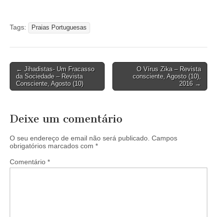
Tags:
Praias Portuguesas
Post
← Jihadistas- Um Fracasso
O Vírus Zika – Revista
da Sociedade – Revista
consciente, Agosto (10),
navigation
Consciente, Agosto (10)
2016 →
Deixe um comentário
O seu endereço de email não será publicado.
Campos
obrigatórios marcados com
*
Comentário
*