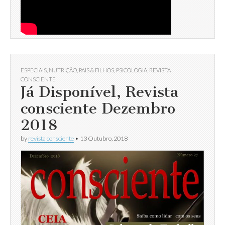
ESPECIAIS
,
NUTRIÇÃO
,
PAIS & FILHOS
,
PSICOLOGIA
,
REVISTA
CONSCIENTE
Já Disponível, Revista
consciente Dezembro
2018
by
revista consciente
•
13 Outubro, 2018