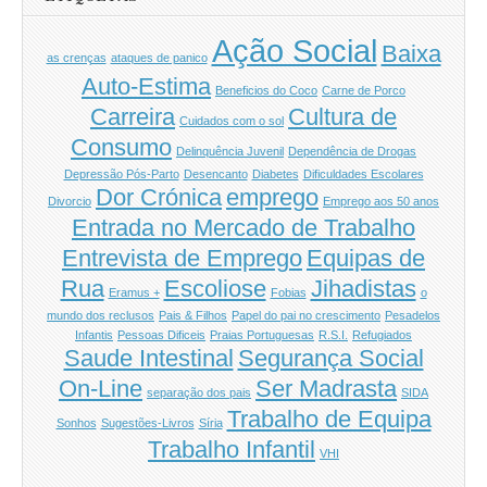
Ação Social
Baixa
as crenças
ataques de panico
Auto-Estima
Beneficios do Coco
Carne de Porco
Carreira
Cultura de
Cuidados com o sol
Consumo
Delinquência Juvenil
Dependência de Drogas
Depressão Pós-Parto
Desencanto
Diabetes
Dificuldades Escolares
Dor Crónica
emprego
Divorcio
Emprego aos 50 anos
Entrada no Mercado de Trabalho
Entrevista de Emprego
Equipas de
Rua
Escoliose
Jihadistas
Eramus +
Fobias
o
mundo dos reclusos
Pais & Filhos
Papel do pai no crescimento
Pesadelos
Infantis
Pessoas Dificeis
Praias Portuguesas
R.S.I.
Refugiados
Saude Intestinal
Segurança Social
On-Line
Ser Madrasta
separação dos pais
SIDA
Trabalho de Equipa
Sonhos
Sugestões-Livros
Síria
Trabalho Infantil
VHI