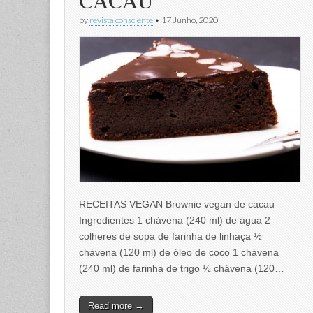
CACAU
by
revista consciente
•
17 Junho, 2020
RECEITAS VEGAN Brownie vegan de cacau
Ingredientes 1 chávena (240 ml) de água 2
colheres de sopa de farinha de linhaça ½
chávena (120 ml) de óleo de coco 1 chávena
(240 ml) de farinha de trigo ½ chávena (120…
Read more →