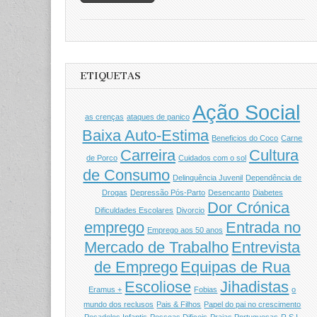
ETIQUETAS
Ação Social
as crenças
ataques de panico
Baixa Auto-Estima
Beneficios do Coco
Carne
Carreira
Cultura
de Porco
Cuidados com o sol
de Consumo
Delinquência Juvenil
Dependência de
Drogas
Depressão Pós-Parto
Desencanto
Diabetes
Dor Crónica
Dificuldades Escolares
Divorcio
emprego
Entrada no
Emprego aos 50 anos
Mercado de Trabalho
Entrevista
de Emprego
Equipas de Rua
Escoliose
Jihadistas
Eramus +
Fobias
o
mundo dos reclusos
Pais & Filhos
Papel do pai no crescimento
Pesadelos Infantis
Pessoas Dificeis
Praias Portuguesas
R.S.I.