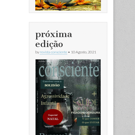
próxima
edição
by
revista consciente
•
10 Agosto, 2021