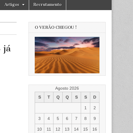
Artigos
Recrutamento
O VERÃO CHEGOU !
 já
Agosto 2026
S
T
Q
Q
S
S
D
1
2
3
4
5
6
7
8
9
10
11
12
13
14
15
16