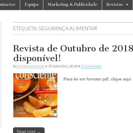
ntactos
Equipa
Marketing & Publicidade
Revistas
ETIQUETA:
SEGURANÇA ALIMENTAR
Revista de Outubro de 2018
disponível!
by
revista consciente
•
29 Setembro, 2018
•
0 Comments
Para ler em formato pdf, clique aqui
Read more →