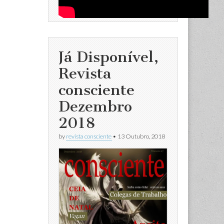
Já Disponível,
Revista
consciente
Dezembro
2018
by
revista consciente
•
13 Outubro, 2018