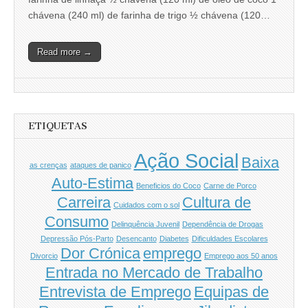
chávena (240 ml) de farinha de trigo ½ chávena (120…
Read more →
ETIQUETAS
Ação Social
Baixa
as crenças
ataques de panico
Auto-Estima
Beneficios do Coco
Carne de Porco
Carreira
Cultura de
Cuidados com o sol
Consumo
Delinquência Juvenil
Dependência de Drogas
Depressão Pós-Parto
Desencanto
Diabetes
Dificuldades Escolares
Dor Crónica
emprego
Divorcio
Emprego aos 50 anos
Entrada no Mercado de Trabalho
Entrevista de Emprego
Equipas de