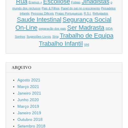
Rua
Escoliose
Jihadistas
Eramus +
Fobias
o
mundo dos reclusos
Pais & Filhos
Papel do pai no crescimento
Pesadelos
Infantis
Pessoas Dificeis
Praias Portuguesas
R.S.I.
Refugiados
Saude Intestinal
Segurança Social
On-Line
Ser Madrasta
separação dos pais
SIDA
Trabalho de Equipa
Sonhos
Sugestões-Livros
Síria
Trabalho Infantil
VHI
ARQUIVO
Agosto 2021
Março 2021
Janeiro 2021
Junho 2020
Março 2019
Janeiro 2019
Outubro 2018
Setembro 2018