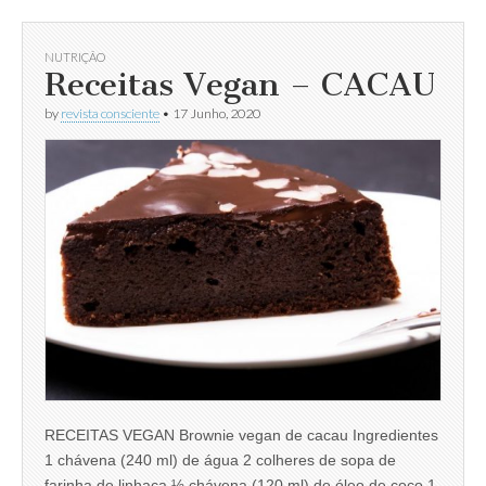
NUTRIÇÃO
Receitas Vegan – CACAU
by
revista consciente
•
17 Junho, 2020
RECEITAS VEGAN Brownie vegan de cacau Ingredientes
1 chávena (240 ml) de água 2 colheres de sopa de
farinha de linhaça ½ chávena (120 ml) de óleo de coco 1