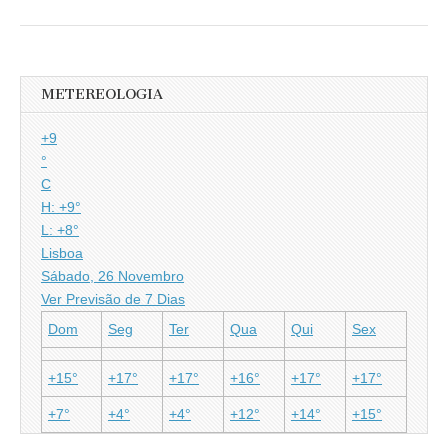
METEREOLOGIA
+
9
°
C
H:
+
9°
L:
+
8°
Lisboa
Sábado, 26 Novembro
Ver Previsão de 7 Dias
Dom
Seg
Ter
Qua
Qui
Sex
+
15°
+
17°
+
17°
+
16°
+
17°
+
17°
+
7°
+
4°
+
4°
+
12°
+
14°
+
15°