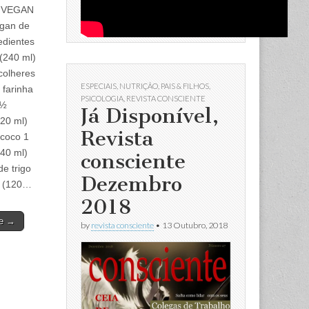
 VEGAN
egan de
edientes
(240 ml)
colheres
ESPECIAIS
,
NUTRIÇÃO
,
PAIS & FILHOS
,
 farinha
PSICOLOGIA
,
REVISTA CONSCIENTE
 ½
Já Disponível,
20 ml)
Revista
 coco 1
40 ml)
consciente
de trigo
Dezembro
 (120…
2018
re →
by
revista consciente
•
13 Outubro, 2018