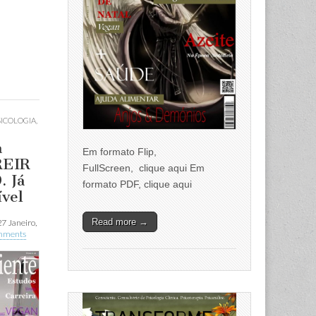
SICOLOGIA
,
a
Em formato Flip,
REIR
FullScreen, clique aqui Em
. Já
formato PDF, clique aqui
ível
Read more →
27 Janeiro,
mments