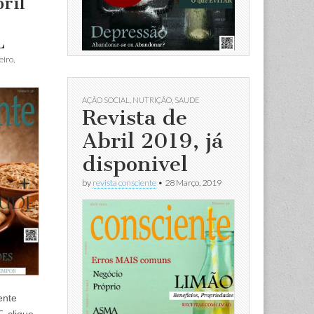
ril
L
eiro,
AÇÃO SOCIAL
,
NUTRIÇÃO
,
SAUDE
Revista de
Abril 2019, já
disponivel
by
revista consciente
•
28 Março, 2019
ente