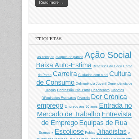
Read more →
ETIQUETAS
Ação Social
as crenças
ataques de panico
Baixa Auto-Estima
Beneficios do Coco
Carne
Carreira
Cultura
de Porco
Cuidados com o sol
de Consumo
Delinquência Juvenil
Dependência de
Drogas
Depressão Pós-Parto
Desencanto
Diabetes
Dor Crónica
Dificuldades Escolares
Divorcio
emprego
Entrada no
Emprego aos 50 anos
Mercado de Trabalho
Entrevista
de Emprego
Equipas de Rua
Escoliose
Jihadistas
Eramus +
Fobias
o
mundo dos reclusos
Pais & Filhos
Papel do pai no crescimento