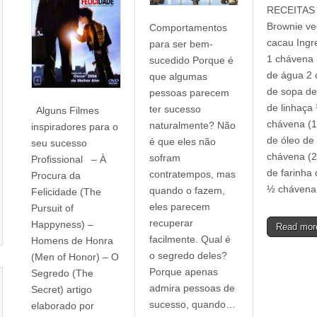
RECEITAS
Brownie v
Comportamentos
cacau Ingr
para ser bem-
1 chávena 
sucedido Porque é
de água 2 
que algumas
de sopa de
pessoas parecem
de linhaça
ter sucesso
Alguns Filmes
chávena (1
naturalmente? Não
inspiradores para o
de óleo de
é que eles não
seu sucesso
chávena (2
sofram
Profissional – À
de farinha 
contratempos, mas
Procura da
½ chávena
quando o fazem,
Felicidade (The
eles parecem
Pursuit of
recuperar
Happyness) –
Read mo
facilmente. Qual é
Homens de Honra
o segredo deles?
(Men of Honor) – O
Porque apenas
Segredo (The
admira pessoas de
Secret) artigo
sucesso, quando…
elaborado por