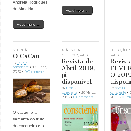
Andreia Rodrigues
de Almeida
Read more →
Read more →
NUTRIÇÃO
AÇÃO SOCIAL
,
NUTRIÇÃO
,
P
O CaCau
NUTRIÇÃO
,
SAUDE
SAUDE
Revista de
Revist
by
revista
Abril 2019,
FEVE
consciente
•
17 Junho,
2020
•
0 Comments
já
O 2019
disponivel
dispon
by
revista
by
revista
consciente
•
28 Março,
consciente
•
2019
•
0 Comments
2019
•
0 Co
O cacau, é a
semente do fruto
do cacaueiro e o