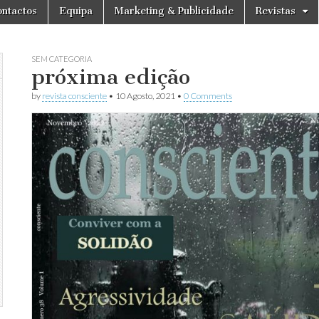
ntactos
Equipa
Marketing & Publicidade
Revistas
SEM CATEGORIA
próxima edição
by
revista consciente
•
10 Agosto, 2021
•
0 Comments