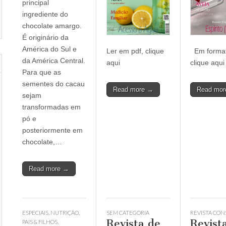
principal
ingrediente do
chocolate amargo.
É originário da
América do Sul e
Em format
Ler em pdf, clique
da América Central.
clique aqui
aqui
Para que as
sementes do cacau
Read mo
Read more →
sejam
transformadas em
pó e
posteriormente em
chocolate,…
Read more →
ESPECIAIS
,
NUTRIÇÃO
,
SEM CATEGORIA
REVISTA CON
Revista de
Revist
PAIS & FILHOS
,