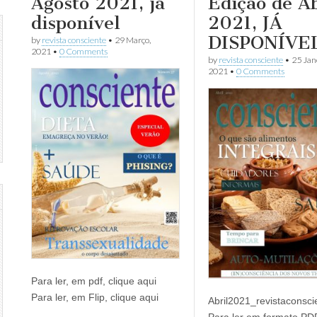
Agosto 2021, já
Edição de Ab
disponível
2021, JÁ
DISPONÍVE
by
revista consciente
•
29 Março,
2021
•
0 Comments
by
revista consciente
•
25 Jan
2021
•
0 Comments
Para ler, em pdf, clique aqui
Para ler, em Flip, clique aqui
Abril2021_revistaconsci