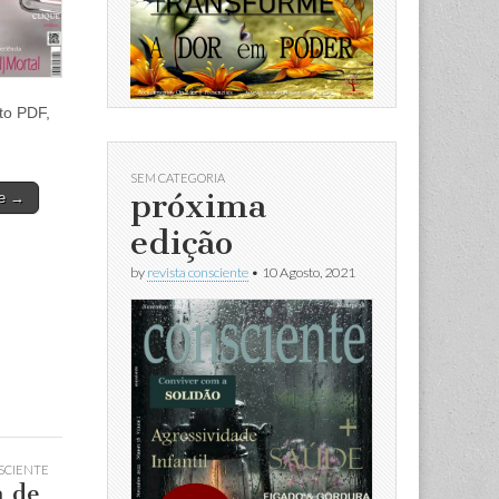
o PDF,
SEM CATEGORIA
próxima
re →
edição
by
revista consciente
•
10 Agosto, 2021
SCIENTE
a de