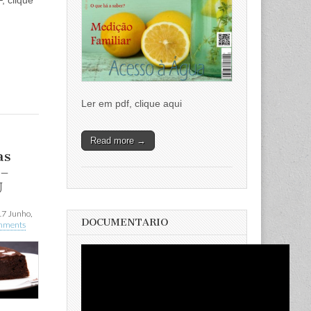
, clique
Ler em pdf, clique aqui
Read more →
as
 –
U
17 Junho,
DOCUMENTARIO
mments